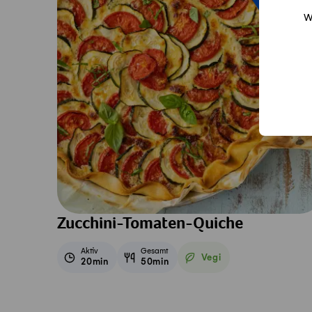
W
Zucchini-Tomaten-Quiche
Aktiv
Gesamt
Vegi
20min
50min
Vegetarisch