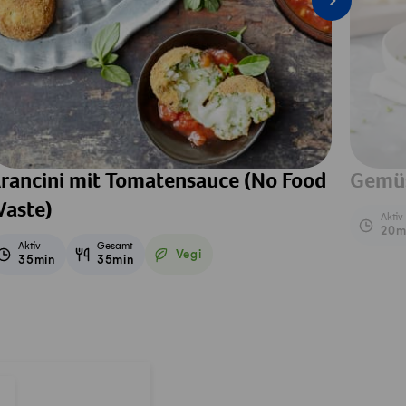
rancini mit Tomatensauce (No Food
Gemüs
aste)
Aktiv
20m
Aktiv
Gesamt
Vegi
35min
35min
Vegetarisch