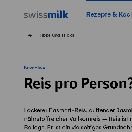
Navigieren auf Swissmilk.ch
Schnellzugriff-Links
Startseite
Hauptnavigation
Rezepte & Koc
Tipps und Tricks
Know-how
Reis pro Person
Lockerer Basmati-Reis, duftender Jasm
nährstoffreicher Vollkornreis
– Reis ist 
Beilage. Er ist ein vielseitiges Grundnah