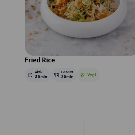
Fried Rice
Aktiv
Gesamt
Vegi
35min
35min
Vegetarisch