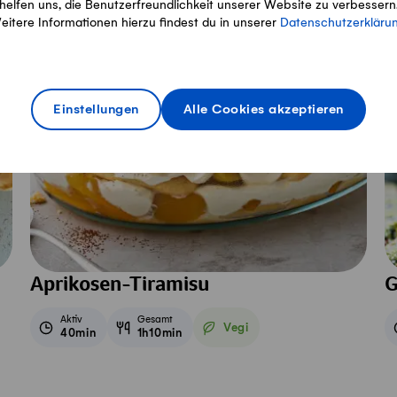
helfen uns, die Benutzerfreundlichkeit unserer Website zu verbessern
eitere Informationen hierzu findest du in unserer
Datenschutzerkläru
Einstellungen
Alle Cookies akzeptieren
Aprikosen-Tiramisu
G
Aktiv
Gesamt
Vegi
40min
1h10min
Vegetarisch