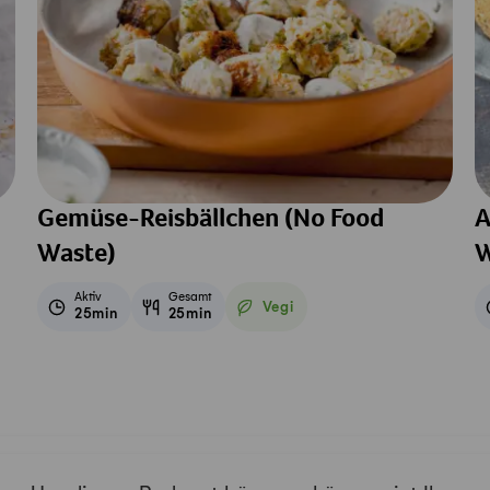
Gemüse-Reisbällchen (No Food
A
Waste)
W
Aktiv
Gesamt
Vegi
25min
25min
Vegetarisch