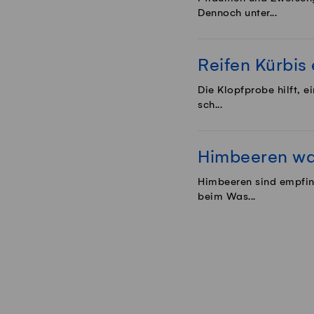
Dennoch unter...
Reifen Kürbis
Die Klopfprobe hilft, ei
sch...
Himbeeren w
Himbeeren sind empfind
beim Was...