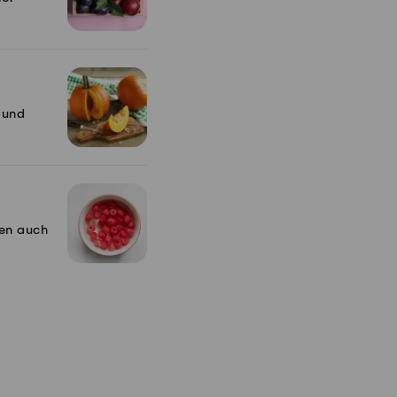
f und
nen auch