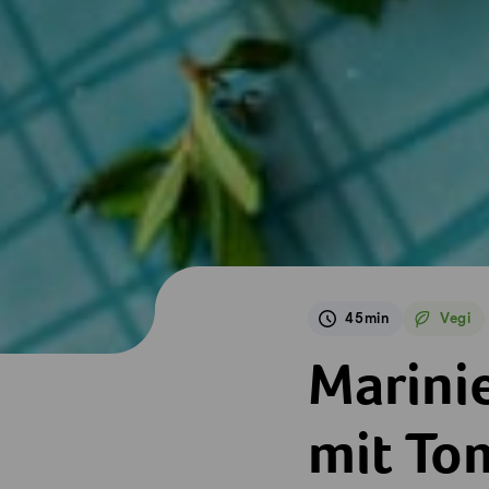
45min
Vegi
Vegetar
Marinierter Blume
Marini
mit T