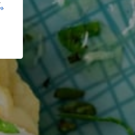
.
ng
.