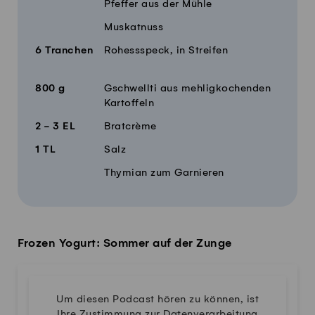
Pfeffer aus der Mühle
Muskatnuss
6
Tranchen
Rohessspeck, in Streifen
800
g
Gschwellti aus mehligkochenden
Kartoffeln
2 - 3
EL
Bratcrème
1
TL
Salz
Thymian zum Garnieren
Frozen Yogurt: Sommer auf der Zunge
Um diesen Podcast hören zu können, ist
Ihre Zustimmung zur Datenverarbeitung