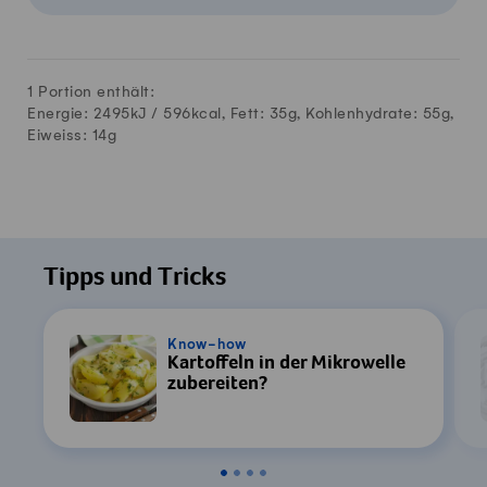
1 Portion enthält:
Energie: 2495kJ /
596
kcal, Fett:
35
g, Kohlenhydrate:
55
g,
Eiweiss:
14
g
Tipps und Tricks
Know-how
Kartoffeln in der Mikrowelle
zubereiten?