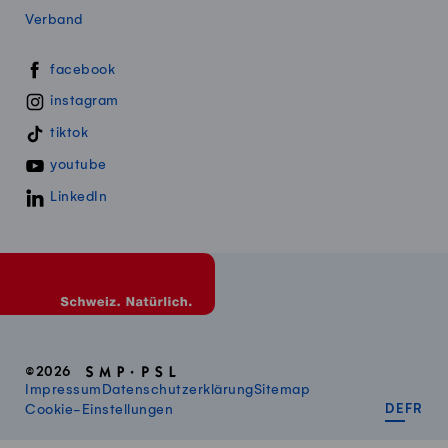
Verband
Swissmillk auf Social Media
facebook
instagram
tiktok
youtube
LinkedIn
©2026
Impressum
Datenschutzerklärung
Sitemap
DEUT
FR
Cookie-Einstellungen
DE
FR