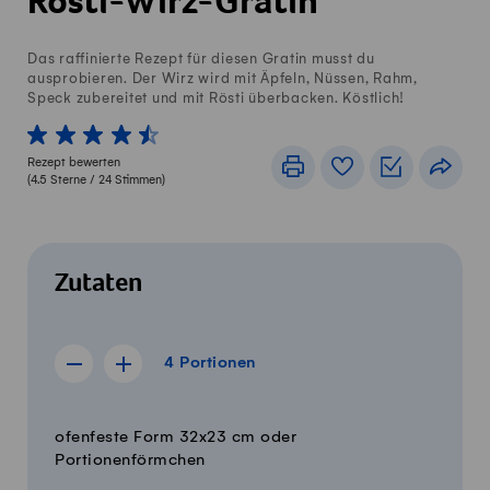
Rösti-Wirz-Gratin
Das raffinierte Rezept für diesen Gratin musst du
ausprobieren. Der Wirz wird mit Äpfeln, Nüssen, Rahm,
Speck zubereitet und mit Rösti überbacken. Köstlich!
1 von 5 Sterne
2 von 5 Sterne
3 von 5 Sterne
4 von 5 Sterne
5 von 5 Sterne
Rezept bewerten
Drucken
Rezeptbuch
Einkaufslis
Teile
(
4.5
Sterne /
24
Stimmen)
Zutaten
4 Portionen
4
Portionen
Rezept für 3 Portionen anzeigen
Rezept für 5 Portionen anzeigen
Menge
Zutaten
ofenfeste Form 32x23 cm oder
Portionenförmchen