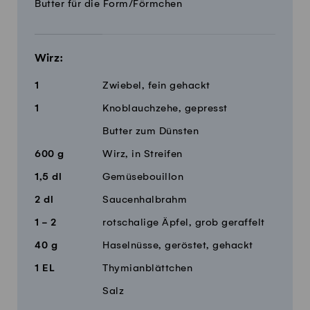
Butter für die Form/Förmchen
Wirz:
1
Zwiebel, fein gehackt
1
Knoblauchzehe, gepresst
Butter zum Dünsten
600
g
Wirz, in Streifen
1,5
dl
Gemüsebouillon
2
dl
Saucenhalbrahm
1 - 2
rotschalige Äpfel, grob geraffelt
40
g
Haselnüsse, geröstet, gehackt
1
EL
Thymianblättchen
Salz