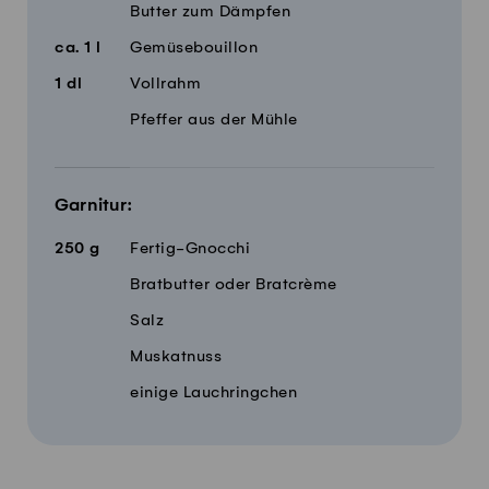
Butter zum Dämpfen
ca.
1
l
Gemüsebouillon
1
dl
Vollrahm
Pfeffer aus der Mühle
Garnitur:
250
g
Fertig-Gnocchi
Bratbutter oder Bratcrème
Salz
Muskatnuss
einige Lauchringchen