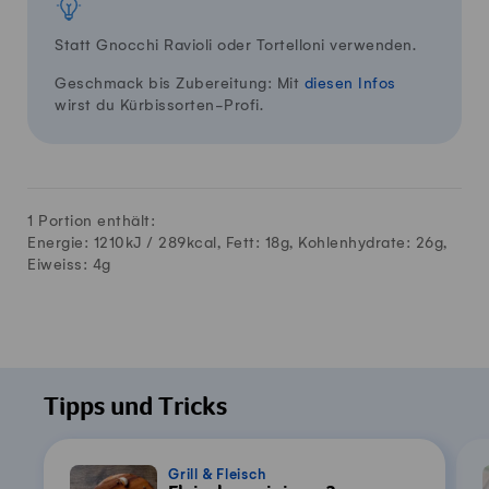
Statt Gnocchi Ravioli oder Tortelloni verwenden.
Geschmack bis Zubereitung: Mit
diesen Infos
wirst du Kürbissorten-Profi.
1 Portion enthält:
Energie: 1210kJ /
289
kcal, Fett:
18
g, Kohlenhydrate:
26
g,
Eiweiss:
4
g
Tipps und Tricks
Grill & Fleisch