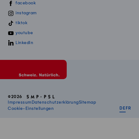
Swissmillk auf Social Media
facebook
instagram
tiktok
youtube
LinkedIn
©2026
Impressum
Datenschutzerklärung
Sitemap
DEUT
FR
Cookie-Einstellungen
DE
FR