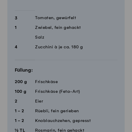
Tomaten, gewürfelt
3
1
Zwiebel, fein gehackt
Salz
4
Zucchini à je ca. 180 g
Füllung:
200
g
Frischkäse
100
g
Frischkäse (Feta-Art)
2
Eier
1 - 2
Rüebli, fein gerieben
1 - 2
Knoblauchzehen, gepresst
½
TL
Rosmarin, fein gehackt