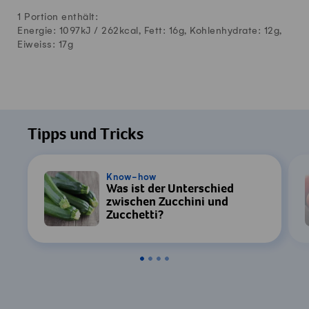
1 Portion enthält:
Energie: 1097kJ /
262
kcal, Fett:
16
g, Kohlenhydrate:
12
g,
Eiweiss:
17
g
Tipps und Tricks
Know-how
Was ist der Unterschied
zwischen Zucchini und
Zucchetti?