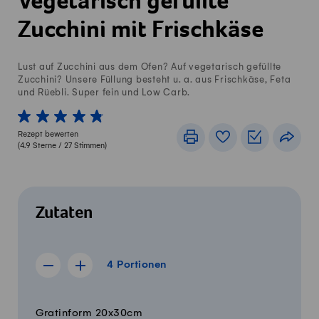
Vegetarisch gefüllte
Zucchini mit Frischkäse
Lust auf Zucchini aus dem Ofen? Auf vegetarisch gefüllte
Zucchini? Unsere Füllung besteht u. a. aus Frischkäse, Feta
und Rüebli. Super fein und Low Carb.
1 von 5 Sterne
2 von 5 Sterne
3 von 5 Sterne
4 von 5 Sterne
5 von 5 Sterne
Rezept bewerten
Drucken
Rezeptbuch
Einkaufslis
Teile
(
4.9
Sterne /
27
Stimmen)
Zutaten
4 Portionen
4
Portionen
Rezept für 3 Portionen anzeigen
Rezept für 5 Portionen anzeigen
Menge
Zutaten
Gratinform 20x30cm