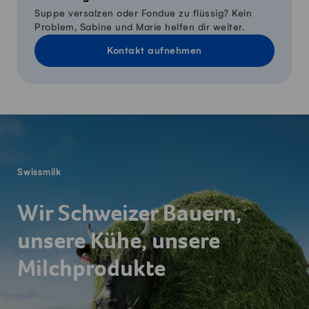
Suppe versalzen oder Fondue zu flüssig? Kein
Problem, Sabine und Marie helfen dir weiter.
Kontakt aufnehmen
Fusszeile
Swissmilk
Wir Schweizer Bauern,
unsere Kühe, unsere
Milchprodukte