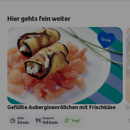
Hier gehts fein weiter
Saison
Gefüllte Auberginenröllchen mit Frischkäse
G
Aktiv
Gesamt
Vegi
30min
1h30min
Vegetarisch