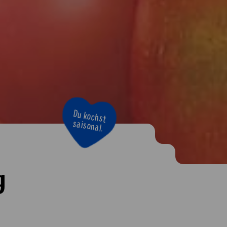
Du kochst
saisonal.
g