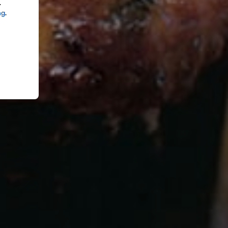
.
ng
.