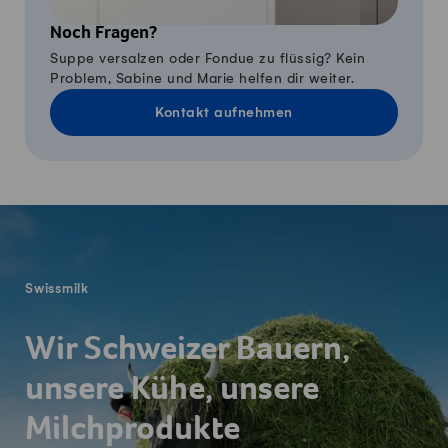
Noch Fragen?
Suppe versalzen oder Fondue zu flüssig? Kein
Problem, Sabine und Marie helfen dir weiter.
Kontakt aufnehmen
Fusszeile
Swissmilk
Wir Schweizer Bauern,
unsere Kühe, unsere
Milchprodukte