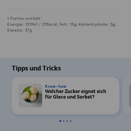
1 Portion enthält:
Energie: 1319kJ /
315
kcal, Fett:
13
g, Kohlenhydrate:
5
g,
Eiweiss:
37
g
Tipps und Tricks
Know-how
Welcher Zucker eignet sich
für Glace und Sorbet?