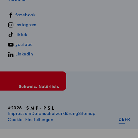
Swissmillk auf Social Media
facebook
instagram
tiktok
youtube
LinkedIn
©2026
Impressum
Datenschutzerklärung
Sitemap
DEUT
FR
Cookie-Einstellungen
DE
FR