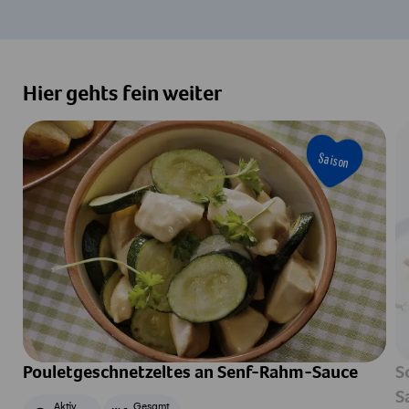
Hier gehts fein weiter
Saison
Pouletgeschnetzeltes an Senf-Rahm-Sauce
S
S
Aktiv
Gesamt