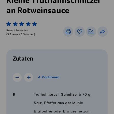
Kleine Truthahnschnitzel
an Rotweinsauce
1 von 5 Sterne
2 von 5 Sterne
3 von 5 Sterne
4 von 5 Sterne
5 von 5 Sterne
Rezept bewerten
Drucken
Rezeptbuch
Einkaufslis
Teile
(
5
Sterne /
2
Stimmen)
Zutaten
4 Portionen
4
Portionen
Rezept für 3 Portionen anzeigen
Rezept für 5 Portionen anzeigen
Menge
Zutaten
8
Truthahnbrust-Schnitzel à 70 g
Salz, Pfeffer aus der Mühle
Bratbutter oder Bratcreme zum