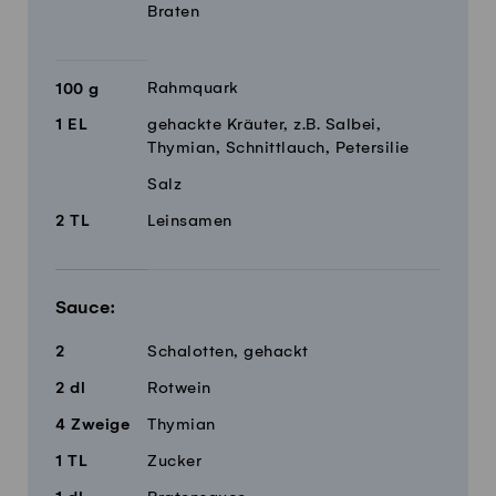
Braten
Rahmquark
100
g
1
EL
gehackte Kräuter, z.B. Salbei,
Thymian, Schnittlauch, Petersilie
Salz
2
TL
Leinsamen
Sauce:
2
Schalotten, gehackt
2
dl
Rotwein
4
Zweige
Thymian
1
TL
Zucker