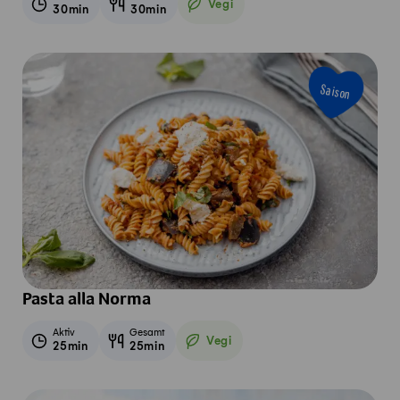
Vegi
30min
30min
Vegetarisch
Saison
Pasta alla Norma
Aktiv
Gesamt
Vegi
25min
25min
Vegetarisch