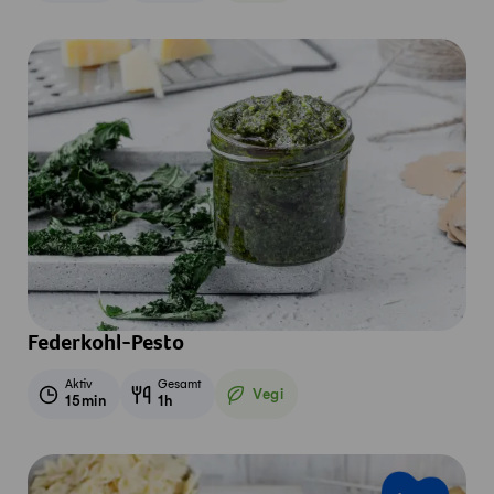
Federkohl-Pesto
Aktiv
Gesamt
Vegi
15min
1h
Vegetarisch