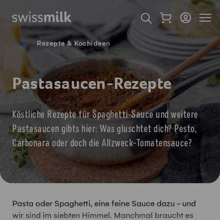
Navigieren auf Swissmilk.ch
Schnellzugriff-Links
Warenkorb als Fl
Login
Seiten
Startseite
Suche öffnen
Servicenavigation
Rezepte & Kochideen
Pastasaucen-Rezepte
Köstliche Rezepte für Spaghetti-Sauce und weitere
Pastasaucen gibts hier: Was gluschtet dich? Pesto,
Carbonara oder doch die Allzweck-Tomatensauce?
Pasta oder Spaghetti, eine feine Sauce dazu - und
wir sind im siebten Himmel. Manchmal braucht es