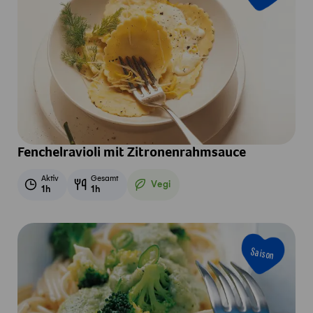
Fenchelravioli mit Zitronenrahmsauce
Aktiv
Gesamt
Vegi
1h
1h
Vegetarisch
Saison