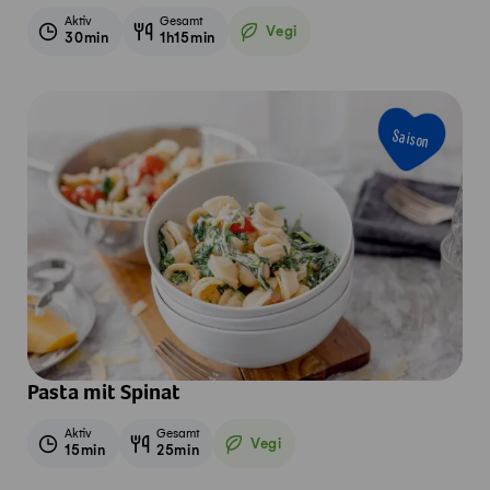
Aktiv
Gesamt
Vegi
30min
1h15min
Vegetarisch
Saison
Pasta mit Spinat
Aktiv
Gesamt
Vegi
15min
25min
Vegetarisch