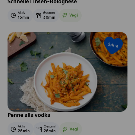
Schnelle Linsen-Bolognese
Aktiv
Gesamt
Vegi
15min
30min
Vegetarisch
Saison
Penne alla vodka
Aktiv
Gesamt
Vegi
25min
25min
Vegetarisch