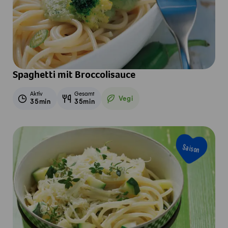
Spaghetti mit Broccolisauce
Aktiv
Gesamt
Vegi
35min
35min
Vegetarisch
Saison