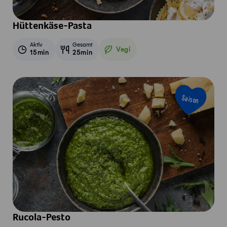
Hüttenkäse-Pasta
Aktiv
Gesamt
Vegi
15min
25min
Vegetarisch
Saison
Rucola-Pesto