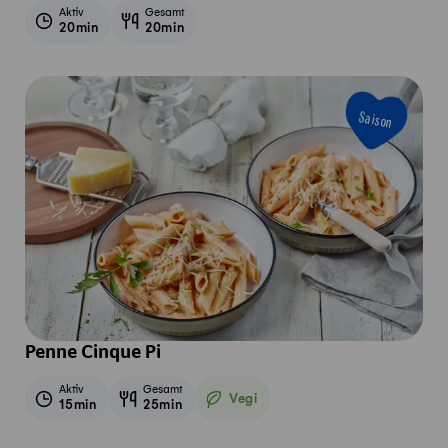
Aktiv
Gesamt
20min
20min
Saison
Penne Cinque Pi
Aktiv
Gesamt
Vegi
15min
25min
Vegetarisch