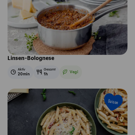
Linsen-Bolognese
Aktiv
Gesamt
Vegi
20min
1h
Vegetarisch
Saison