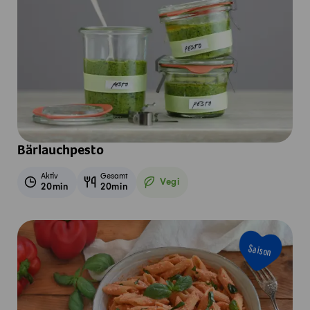
Bärlauchpesto
Aktiv
Gesamt
Vegi
20min
20min
Vegetarisch
Saison