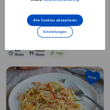
Alle Cookies akzeptieren
Einstellungen
Käsesauce
Aktiv
Gesamt
Vegi
15min
15min
Vegetarisch
Saison