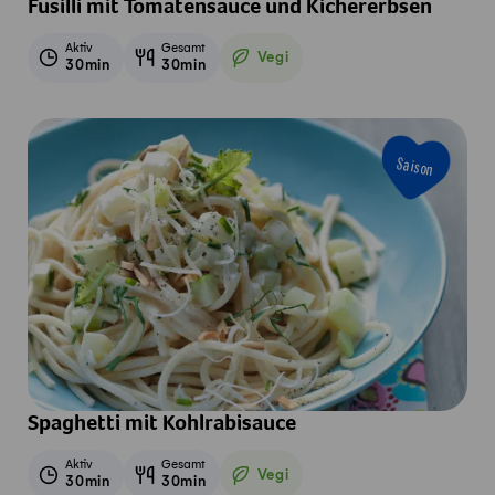
Fusilli mit Tomatensauce und Kichererbsen
Aktiv
Gesamt
Vegi
30min
30min
Vegetarisch
Saison
Spaghetti mit Kohlrabisauce
Aktiv
Gesamt
Vegi
30min
30min
Vegetarisch