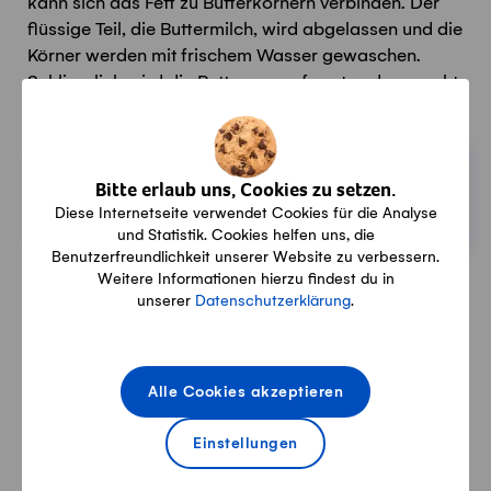
kann sich das Fett zu Butterkörnern verbinden. Der
flüssige Teil, die Buttermilch, wird abgelassen und die
Körner werden mit frischem Wasser gewaschen.
Schliesslich wird die Butter ausgeformt und verpackt.
Ganz einfach: Butter selber
machen
Bitte erlaub uns, Cookies zu setzen.
Diese Internetseite verwendet Cookies für die Analyse
3h
Vegi
und Statistik. Cookies helfen uns, die
Vegetarisch
Benutzerfreundlichkeit unserer Website zu verbessern.
Weitere Informationen hierzu findest du in
2.
unserer
Datenschutzerklärung
.
Alle Cookies akzeptieren
Natürlich empfehlenswert
Einstellungen
Butter ist ein natürliches und ausgewogenes
Naturprodukt. Sie enthält essenzielle Fettsäuren, die