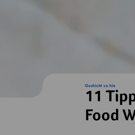
Gschicht vo hie
11 Tipp
Food W