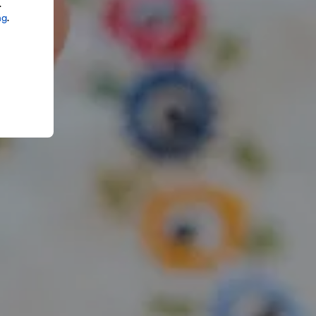
.
ng
.