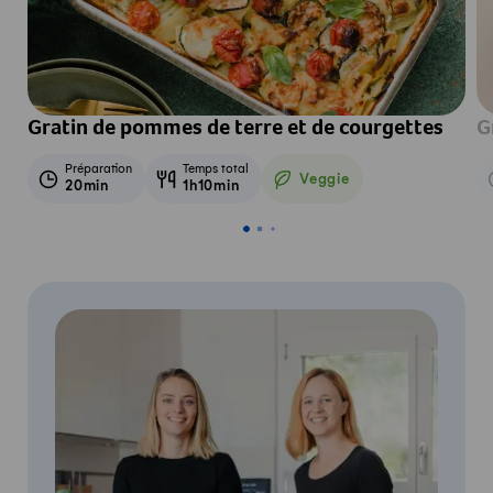
Gratin de pommes de terre et de courgettes
G
Préparation
Temps total
Veggie
20min
1h10min
Veggie