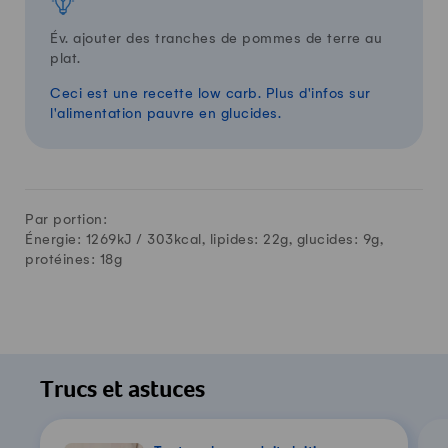
Év
.
ajouter
des tranches de pommes de terre au
plat.
Ceci
est
une
recette
low
carb
.
Plus d'infos sur
l'alimentation pauvre en glucides.
Par portion:
Énergie: 1269kJ /
303
kcal, lipides:
22
g, glucides:
9
g,
protéines:
18
g
Trucs et astuces