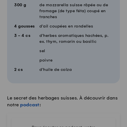
300
g
de mozzarella suisse râpée ou de
fromage (de type féta) coupé en
tranches
4
gousses
d'ail coupées en rondelles
3 - 4
cs
d'herbes aromatiques hachées, p.
ex. thym, romarin ou basilic
sel
poivre
2
cs
d'huile de colza
Le secret des herbages suisses. À découvrir dans
notre
podcast
: