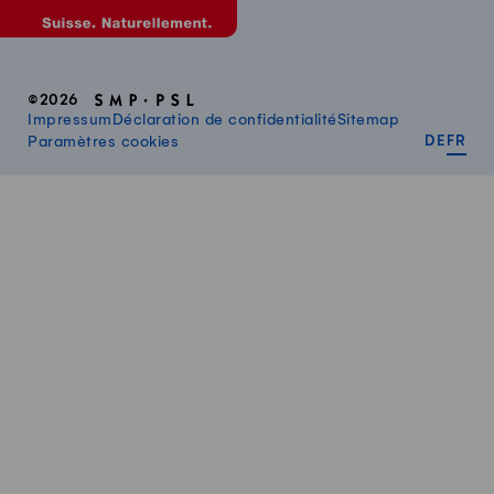
©2026
Impressum
Déclaration de confidentialité
Sitemap
DEUT
FR
Paramètres cookies
DE
FR