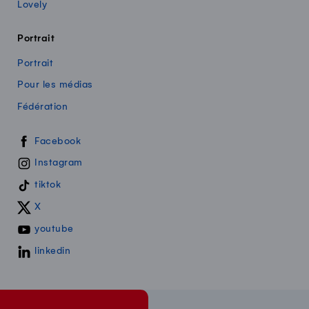
Lovely
Portrait
Portrait
Pour les médias
Fédération
Swissmilk sur les réseaux sociaux
Facebook
Instagram
tiktok
X
youtube
linkedin