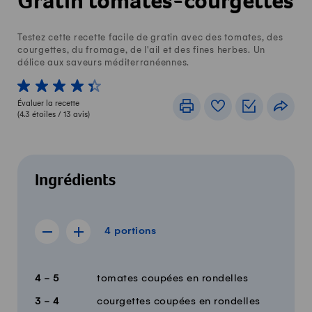
Gratin tomates-courgettes
Testez cette recette facile de gratin avec des tomates, des
courgettes, du fromage, de l'ail et des fines herbes. Un
délice aux saveurs méditerranéennes.
1 von 5 étoiles
2 von 5 étoiles
3 von 5 étoiles
4 von 5 étoiles
5 von 5 étoiles
Évaluer la recette
Imprimer
Livre de recettes
Listes de c
Part
(
4.3
étoiles /
13
avis)
Ingrédients
4 portions
4
portions
Afficher la recette de 3 portions
Afficher la recette de 5 portions
Quantité
Ingrédients
4 - 5
tomates coupées en rondelles
3 - 4
courgettes coupées en rondelles