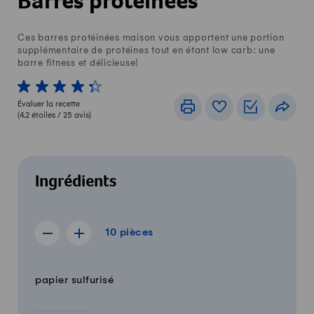
Barres protéinées
Ces barres protéinées maison vous apportent une portion
supplémentaire de protéines tout en étant low carb: une
barre fitness et délicieuse!
1 von 5 étoiles
2 von 5 étoiles
3 von 5 étoiles
4 von 5 étoiles
5 von 5 étoiles
Évaluer la recette
Imprimer
Livre de recettes
Listes de c
Part
(
4.2
étoiles /
25
avis)
Ingrédients
10 pièces
10
pièces
Afficher la recette de 9 pièces
Afficher la recette de 11 pièces
Quantité
Ingrédients
papier sulfurisé