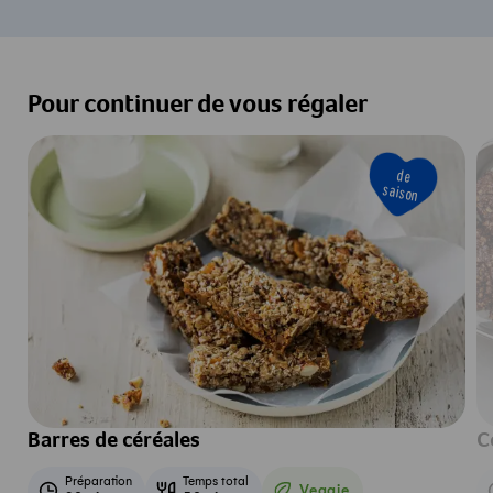
Pour continuer de vous régaler
de
saison
Barres de céréales
C
Préparation
Temps total
Veggie