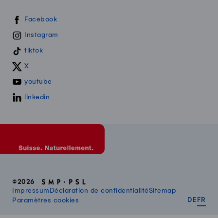
Swissmilk sur les réseaux sociaux
Facebook
Instagram
tiktok
X
youtube
linkedin
©2026
Impressum
Déclaration de confidentialité
Sitemap
DEUT
FR
Paramètres cookies
DE
FR