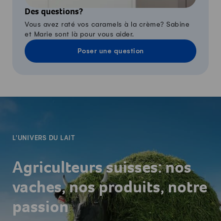
Des questions?
Vous avez raté vos caramels à la crème? Sabine
et Marie sont là pour vous aider.
Poser une question
-
L'UNIVERS DU LAIT
Agriculteurs suisses: nos
vaches, nos produits, notre
passion