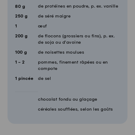
de protéines en poudre, p. ex. vanille
80
g
250
g
de séré maigre
1
œuf
200
g
de flocons (grossiers ou fins), p. ex.
de soja ou d'avoine
100
g
de noisettes moulues
1 - 2
pommes, finement râpées ou en
compote
1
pincée
de sel
chocolat fondu ou glaçage
céréales soufflées, selon les goûts