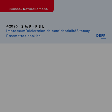
©2026
Impressum
Déclaration de confidentialité
Sitemap
DEUT
FR
Paramètres cookies
DE
FR