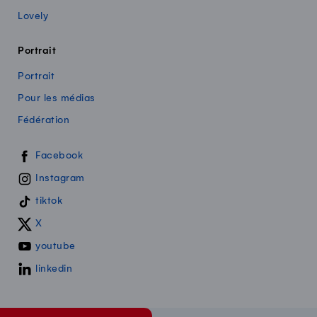
Lovely
Portrait
Portrait
Pour les médias
Fédération
Swissmilk sur les réseaux sociaux
Facebook
Instagram
tiktok
X
youtube
linkedin