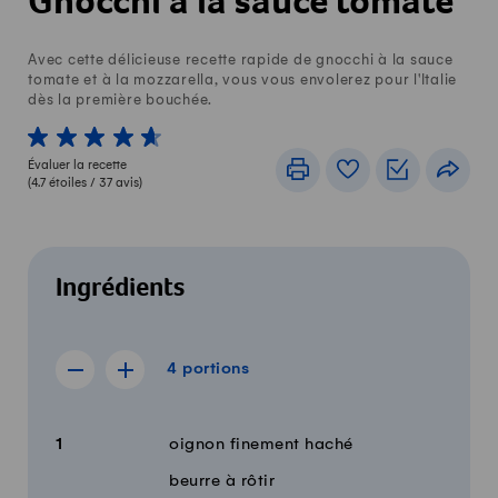
Gnocchi à la sauce tomate
Avec cette délicieuse recette rapide de gnocchi à la sauce
tomate et à la mozzarella, vous vous envolerez pour l'Italie
dès la première bouchée.
1 von 5 étoiles
2 von 5 étoiles
3 von 5 étoiles
4 von 5 étoiles
5 von 5 étoiles
Évaluer la recette
Imprimer
Livre de recettes
Listes de c
Part
(
4.7
étoiles /
37
avis)
Ingrédients
4 portions
4
portions
Afficher la recette de 3 portions
Afficher la recette de 5 portions
Quantité
Ingrédients
1
oignon finement haché
beurre à rôtir