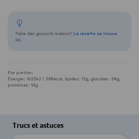
Faire des gnocchi maison?
La recette se trouve
ici.
Par portion:
Énergie: 1625kJ /
388
kcal, lipides:
12
g, glucides:
54
g,
protéines:
14
g
Trucs et astuces