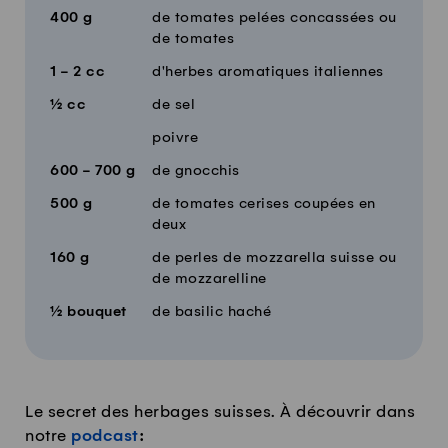
400
g
de tomates pelées concassées ou
de tomates
1 - 2
cc
d'herbes aromatiques italiennes
½
cc
de sel
poivre
600 - 700
g
de gnocchis
500
g
de tomates cerises coupées en
deux
160
g
de perles de mozzarella suisse ou
de mozzarelline
½
bouquet
de basilic haché
Le secret des herbages suisses. À découvrir dans
notre
podcast
: