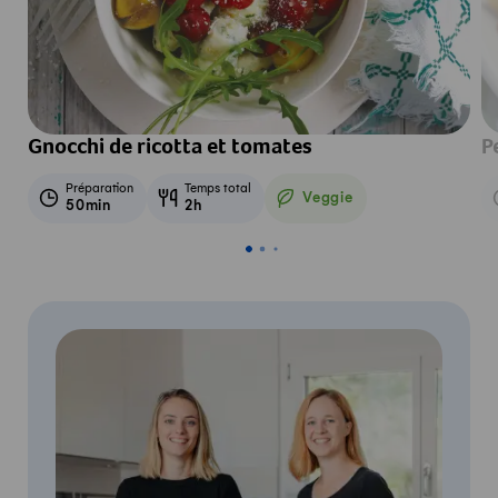
Gnocchi de ricotta et tomates
P
Préparation
Temps total
Veggie
50min
2h
Veggie