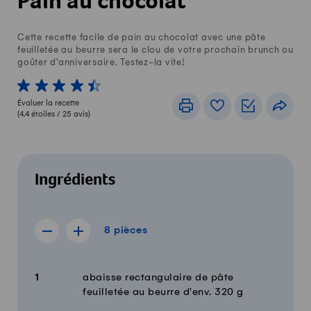
Pain au chocolat
Cette recette facile de pain au chocolat avec une pâte
feuilletée au beurre sera le clou de votre prochain brunch ou
goûter d'anniversaire. Testez-la vite!
1 von 5 étoiles
2 von 5 étoiles
3 von 5 étoiles
4 von 5 étoiles
5 von 5 étoiles
Évaluer la recette
Imprimer
Livre de recettes
Listes de c
Part
(
4.4
étoiles /
25
avis)
Ingrédients
8 pièces
8
pièces
Afficher la recette de 7 pièces
Afficher la recette de 9 pièces
Quantité
Ingrédients
1
abaisse rectangulaire de pâte
feuilletée au beurre d'env. 320 g