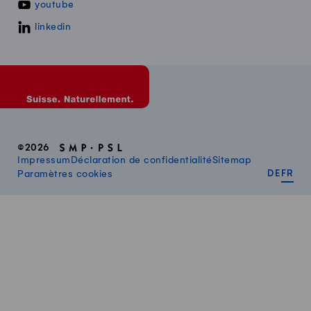
youtube
linkedin
©2026
Impressum
Déclaration de confidentialité
Sitemap
DEUT
FR
Paramètres cookies
DE
FR