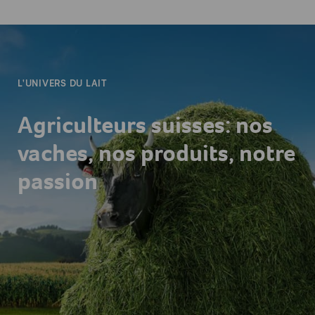
-
L'UNIVERS DU LAIT
Agriculteurs suisses: nos
vaches, nos produits, notre
passion