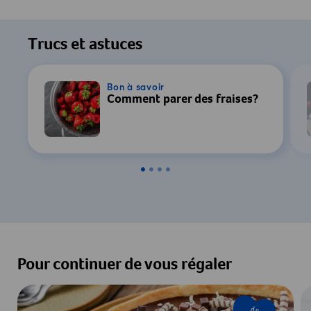
Pour regarder cette vidéo, votre
consentement au traitement des données
Trucs et astuces
par YouTube est requis. Pour plus de
détails, consultez notre
Déclaration de
confidentialité
.
Bon à savoir
Comment parer des fraises?
Paramètres
Accepter & Afficher
Pour continuer de vous régaler
de