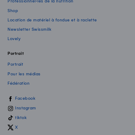
Professionnel·les de la nutrition
Shop
Location de matériel à fondue et à raclette
Newsletter Swissmilk
Lovely
Portrait
Portrait
Pour les médias
Fédération
Swissmilk sur les réseaux sociaux
Facebook
Instagram
tiktok
X