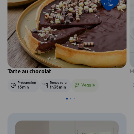
saison
Tarte au chocolat
M
Préparation
Temps total
Veggie
15min
1h35min
Veggie