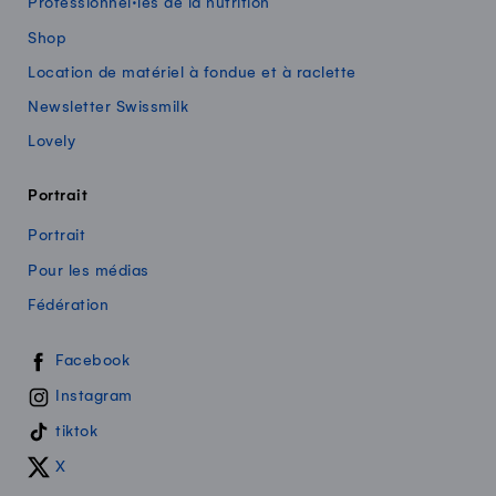
Professionnel·les de la nutrition
Shop
Location de matériel à fondue et à raclette
Newsletter Swissmilk
Lovely
Portrait
Portrait
Pour les médias
Fédération
Swissmilk sur les réseaux sociaux
Facebook
Instagram
tiktok
X