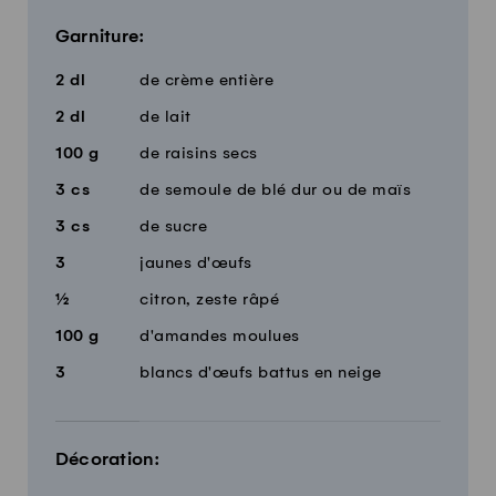
Garniture:
2
dl
de crème entière
2
dl
de lait
100
g
de raisins secs
3
cs
de semoule de blé dur ou de maïs
3
cs
de sucre
3
jaunes d'œufs
½
citron, zeste râpé
100
g
d'amandes moulues
3
blancs d'œufs battus en neige
Décoration: