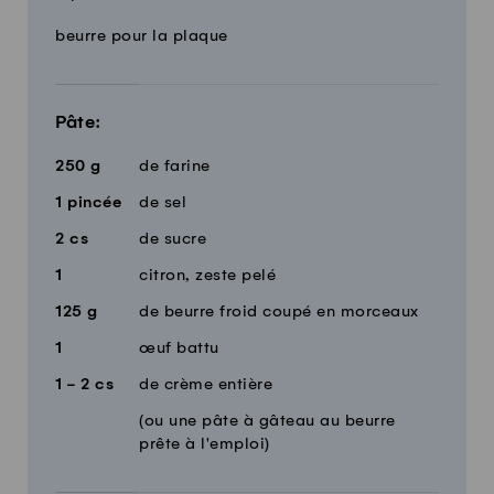
Quantité
Ingrédients
beurre pour la plaque
Pâte:
250
g
de farine
1
pincée
de sel
2
cs
de sucre
1
citron, zeste pelé
125
g
de beurre froid coupé en morceaux
1
œuf battu
1 - 2
cs
de crème entière
(ou une pâte à gâteau au beurre
prête à l'emploi)