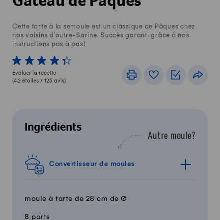
Gâteau de Pâques
Cette tarte à la semoule est un classique de Pâques chez
nos voisins d'outre-Sarine. Succès garanti grâce à nos
instructions pas à pas!
1 von 5 étoiles
2 von 5 étoiles
3 von 5 étoiles
4 von 5 étoiles
5 von 5 étoiles
Évaluer la recette
Imprimer
Livre de recettes
Listes de c
Part
(
4.2
étoiles /
125
avis)
Ingrédients
Autre moule?
Convertisseur de moules
moule à tarte de 28 cm de Ø
8 parts