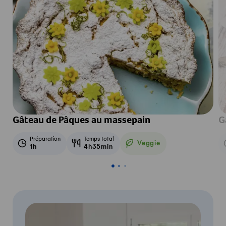
Gâteau de Pâques au massepain
G
Préparation
Temps total
Veggie
1h
4h35min
Veggie