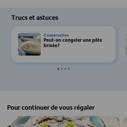
Pour regarder cette vidéo, votre
consentement au traitement des données
Trucs et astuces
par YouTube est requis. Pour plus de
détails, consultez notre
Déclaration de
confidentialité
.
Conservation
Peut-on congeler une pâte
brisée?
Paramètres
Accepter & Afficher
Pour continuer de vous régaler