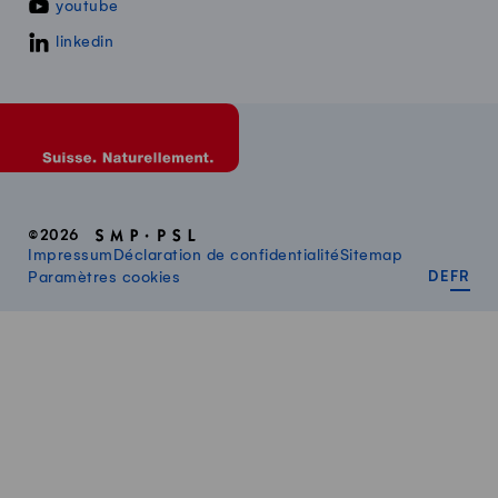
youtube
linkedin
©2026
Impressum
Déclaration de confidentialité
Sitemap
DEUT
FR
Paramètres cookies
DE
FR