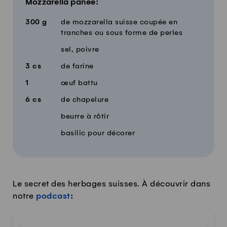
Mozzarella panée:
300
g
de mozzarella suisse coupée en
tranches ou sous forme de perles
sel, poivre
3
cs
de farine
1
œuf battu
6
cs
de chapelure
beurre à rôtir
basilic pour décorer
Le secret des herbages suisses. À découvrir dans
notre
podcast
: