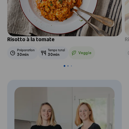
Risotto à la tomate
R
Préparation
Temps total
Veggie
30min
30min
Veggie