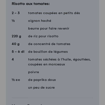
Risotto aux tomates:
2 - 3
tomates coupées en petits dés
½
oignon haché
beurre pour faire revenir
220
g
de riz pour risotto
40
g
de concentré de tomates
5 - 6
dl
de bouillon de légumes
4
tomates séchées à l'huile, égouttées,
coupées en morceaux
poivre
½
cc
de paprika doux
un peu de sucre