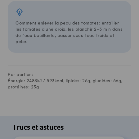
Comment enlever la peau des tomates: entailler
les tomates d'une croix, les blanchir 2-3 min dans
de l'eau bouillante, passer sous l'eau froide et
peler.
Par portion:
Énergie: 2483kJ /
593
kcal, lipides:
26
g, glucides:
66
g,
protéines:
23
g
Trucs et astuces