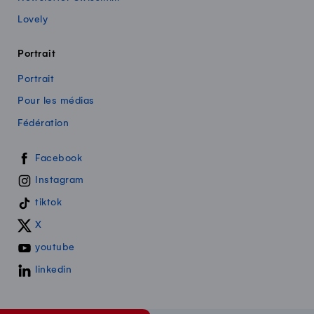
Lovely
Portrait
Portrait
Pour les médias
Fédération
Swissmilk sur les réseaux sociaux
Facebook
Instagram
tiktok
X
youtube
linkedin