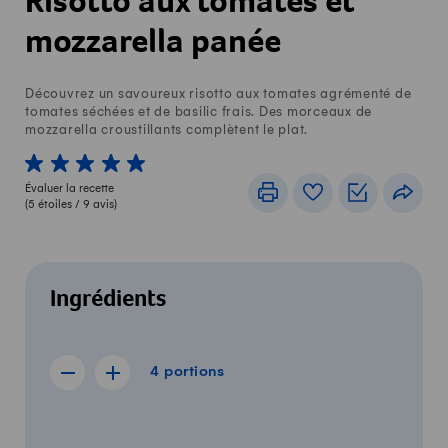
Risotto aux tomates et
mozzarella panée
Découvrez un savoureux risotto aux tomates agrémenté de
tomates séchées et de basilic frais. Des morceaux de
mozzarella croustillants complètent le plat.
1 von 5 étoiles
2 von 5 étoiles
3 von 5 étoiles
4 von 5 étoiles
5 von 5 étoiles
Évaluer la recette
Imprimer
Livre de recettes
Listes de c
Part
(
5
étoiles /
9
avis)
Ingrédients
4 portions
4
portions
Afficher la recette de 3 portions
Afficher la recette de 5 portions
Quantité
Ingrédients