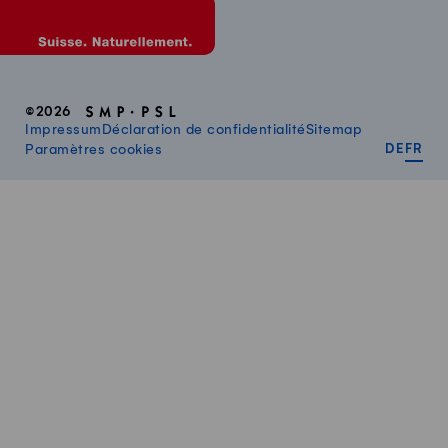
©2026
Impressum
Déclaration de confidentialité
Sitemap
DEUT
FR
Paramètres cookies
DE
FR