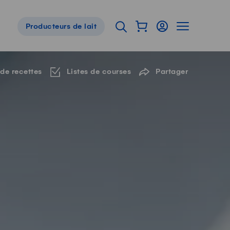
Afficher mon panier
Connexion
Afficher la 
Ouvrir l'onglet de reche
Producteurs de lait
Navigation de pied de page
 de recettes
Listes de courses
Partager