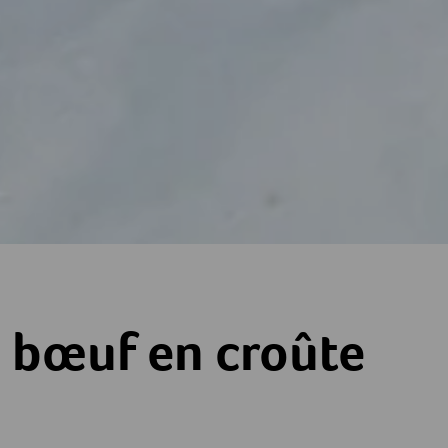
roûte
e bœuf en croûte
es
toiles