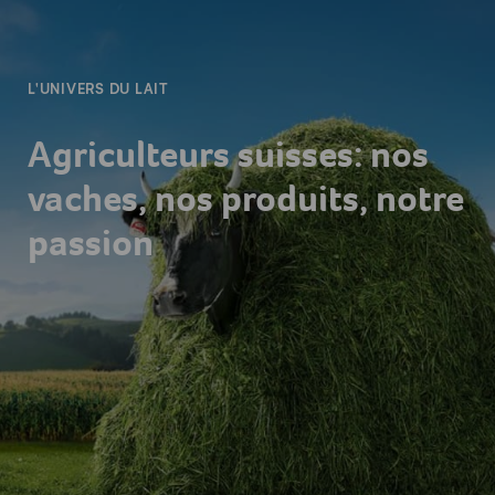
-
L'UNIVERS DU LAIT
Agriculteurs suisses: nos
vaches, nos produits, notre
passion