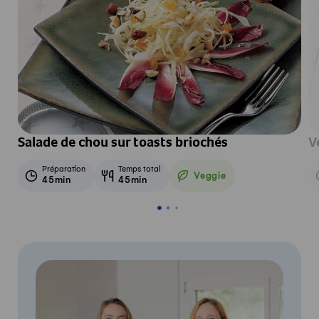
Salade de chou sur toasts briochés
V
Préparation
Temps total
Veggie
45min
45min
Veggie