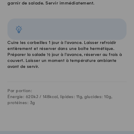
garnir de salade. Servir immédiatement.
Cuire les corbeilles 1 jour à l'avance. Laisser refroidir
entièrement et réserver dans une boîte hermétique.
Préparer la salade ½ jour à l'avance, réserver au frais à
couvert. Laisser un moment à température ambiante
avant de servir.
Par portion:
Énergie: 620kJ /
148
kcal, lipides:
11
g, glucides:
10
g,
protéines:
3
g