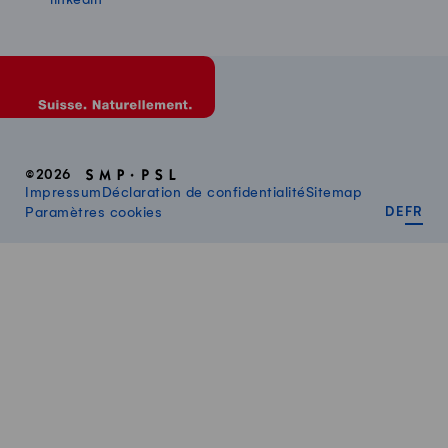
©2026
Impressum
Déclaration de confidentialité
Sitemap
DEUT
FR
Paramètres cookies
DE
FR