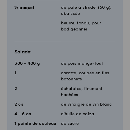
de pâte à strudel (60 g),
½
paquet
abaissée
beurre, fondu, pour
badigeonner
Salade:
300 - 400
g
de pois mange-tout
1
carotte, coupée en fins
bâtonnets
2
échalotes, finement
hachées
2
cs
de vinaigre de vin blanc
4 - 5
cs
d'huile de colza
1
pointe de couteau
de sucre