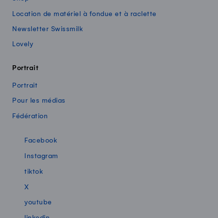
Location de matériel à fondue et à raclette
Newsletter Swissmilk
Lovely
Portrait
Portrait
Pour les médias
Fédération
Swissmilk sur les réseaux sociaux
Facebook
Instagram
tiktok
X
youtube
linkedin