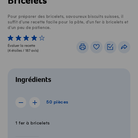
Bricelets
Pour préparer des bricelets, savoureux biscuits suisses, il
suffit d'une recette facile pour la pâte, d'un fer à bricelets et
d'un peu de patience.
1 von 5 étoiles
2 von 5 étoiles
3 von 5 étoiles
4 von 5 étoiles
5 von 5 étoiles
Évaluer la recette
Imprimer
Livre de recettes
Listes de c
Part
(
4
étoiles /
187
avis)
Ingrédients
50 pièces
50
pièces
Afficher la recette de 49 pièces
Afficher la recette de 51 pièces
Quantité
Ingrédients
1 fer à bricelets