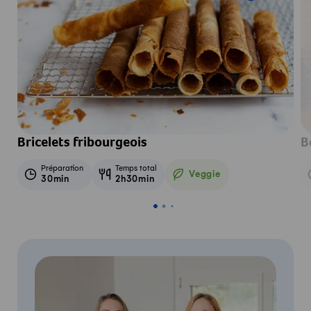
Bricelets fribourgeois
B
Préparation
Temps total
Veggie
30min
2h30min
Veggie