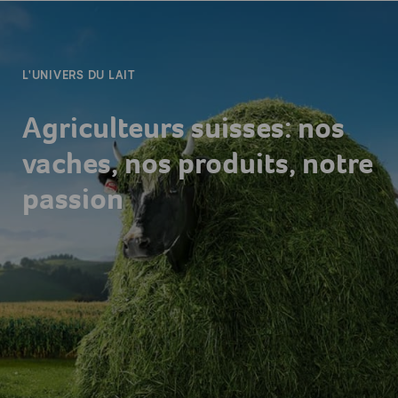
-
L'UNIVERS DU LAIT
Agriculteurs suisses: nos
vaches, nos produits, notre
passion