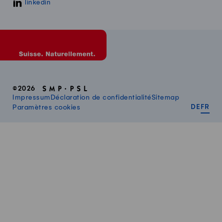
linkedin
©2026
Impressum
Déclaration de confidentialité
Sitemap
DEUT
FR
Paramètres cookies
DE
FR