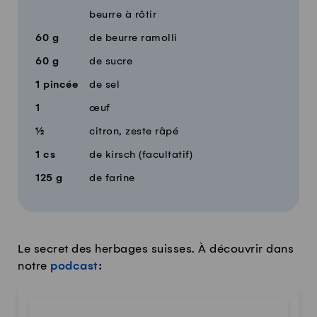
beurre à rôtir
60
g
de beurre ramolli
60
g
de sucre
1
pincée
de sel
1
œuf
½
citron, zeste râpé
1
cs
de kirsch (facultatif)
125
g
de farine
Le secret des herbages suisses. À découvrir dans
notre
podcast
: