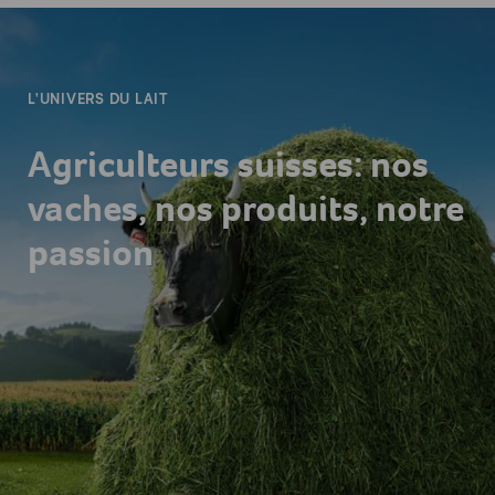
-
L'UNIVERS DU LAIT
Agriculteurs suisses: nos
vaches, nos produits, notre
passion