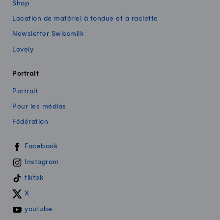
Shop
Location de matériel à fondue et à raclette
Newsletter Swissmilk
Lovely
Portrait
Portrait
Pour les médias
Fédération
Swissmilk sur les réseaux sociaux
Facebook
Instagram
tiktok
X
youtube