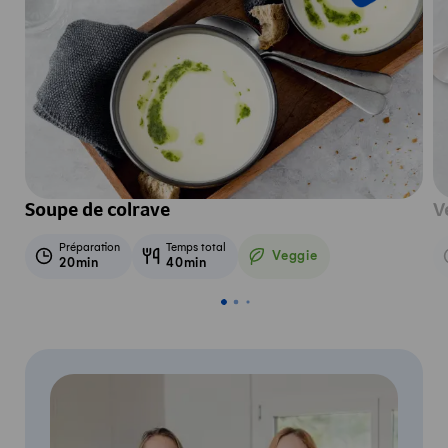
Soupe de colrave
V
Préparation
Temps total
Veggie
20min
40min
Veggie