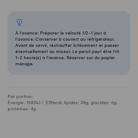
À l'avance: Préparer le velouté 1/2-1 jour à
l'avance. Conserver à couvert au réfrigérateur.
Avant de servir, réchauffer brièvement et passer
éventuellement au mixeur. Le persil peut être frit
1-2 heure(s) à l'avance. Réserver sur du papier
ménage.
Par portion:
Énergie: 1583kJ /
378
kcal, lipides:
38
g, glucides:
6
g,
protéines:
4
g