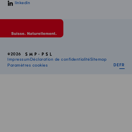
linkedin
©2026
Impressum
Déclaration de confidentialité
Sitemap
DEUT
FR
Paramètres cookies
DE
FR