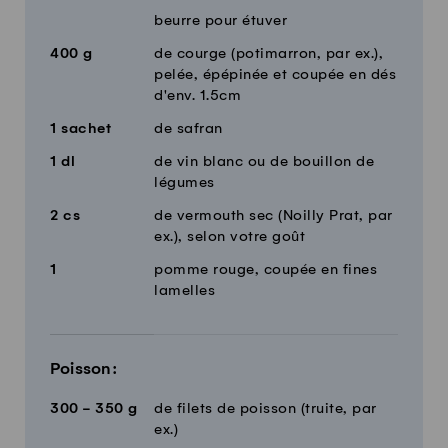
beurre pour étuver
400
g
de courge (potimarron, par ex.),
pelée, épépinée et coupée en dés
d'env. 1.5cm
1
sachet
de safran
1
dl
de vin blanc ou de bouillon de
légumes
2
cs
de vermouth sec (Noilly Prat, par
ex.), selon votre goût
1
pomme rouge, coupée en fines
lamelles
Poisson:
300 - 350
g
de filets de poisson (truite, par
ex.)