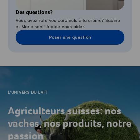
Des questions?
Vous avez raté vos caramels à la crème? Sabine
et Marie sont là pour vous aider.
Poser une question
-
L'UNIVERS DU LAIT
Agriculteurs suisses: nos
vaches, nos produits, notre
passion