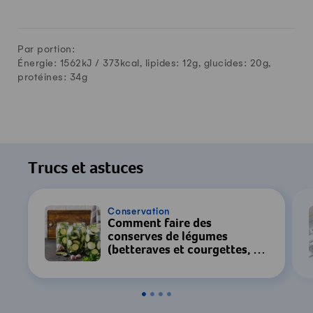
Par portion:
Énergie: 1562kJ /
373
kcal, lipides:
12
g, glucides:
20
g,
protéines:
34
g
Trucs et astuces
Conservation
Comment faire des
conserves de légumes
(betteraves et courgettes, p.
ex.)?