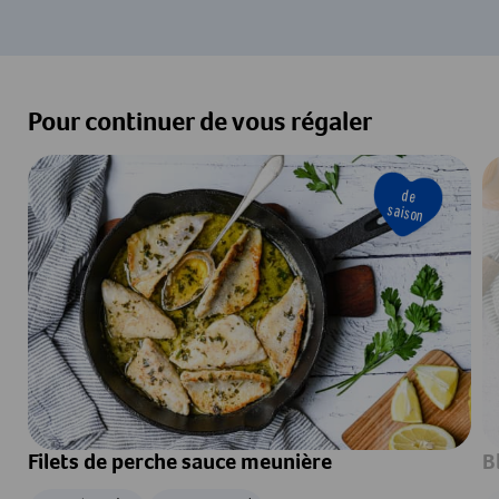
Pour continuer de vous régaler
de
saison
Filets de perche sauce meunière
B