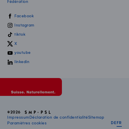
Fédération
Swissmilk sur les réseaux sociaux
Facebook
Instagram
tiktok
X
youtube
linkedin
©2026
Impressum
Déclaration de confidentialité
Sitemap
DEUT
FR
Paramètres cookies
DE
FR