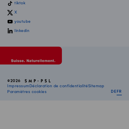
tiktok
X
youtube
linkedin
©2026
Impressum
Déclaration de confidentialité
Sitemap
DEUT
FR
Paramètres cookies
DE
FR