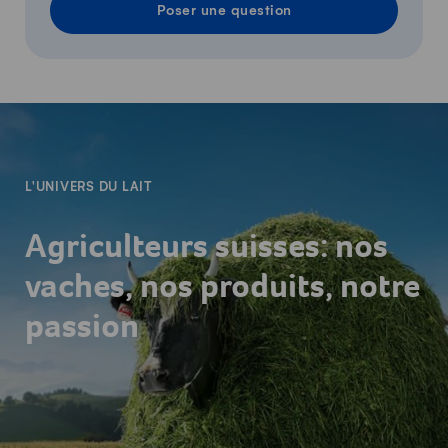
Poser une question
-
L'UNIVERS DU LAIT
Agriculteurs suisses: nos
vaches, nos produits, notre
passion