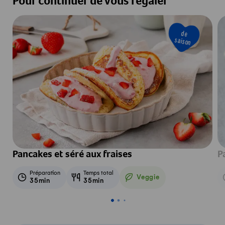
Pour continuer de vous régaler
de
saison
Pancakes et séré aux fraises
P
Préparation
Temps total
Veggie
35min
35min
Veggie