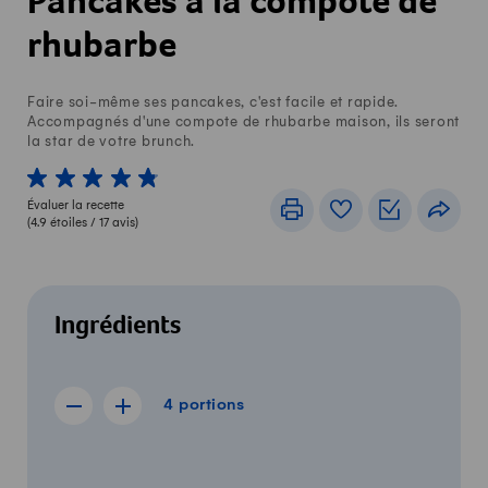
Pancakes à la compote de
rhubarbe
Faire soi-même ses pancakes, c'est facile et rapide.
Accompagnés d'une compote de rhubarbe maison, ils seront
la star de votre brunch.
1 von 5 étoiles
2 von 5 étoiles
3 von 5 étoiles
4 von 5 étoiles
5 von 5 étoiles
Évaluer la recette
Imprimer
Livre de recettes
Listes de c
Part
(
4.9
étoiles /
17
avis)
Ingrédients
4 portions
4
portions
Afficher la recette de 3 portions
Afficher la recette de 5 portions
Quantité
Ingrédients