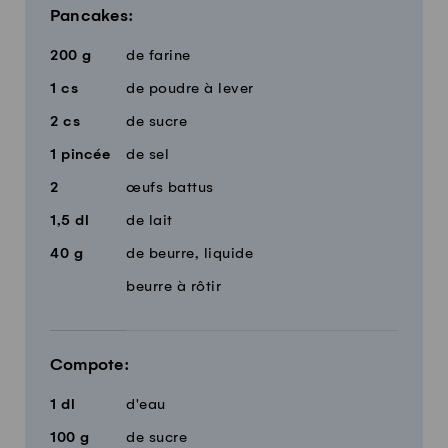
Pancakes:
200
g
de farine
1
cs
de poudre à lever
2
cs
de sucre
1
pincée
de sel
2
œufs battus
1,5
dl
de lait
40
g
de beurre, liquide
beurre à rôtir
Compote:
1
dl
d'eau
100
g
de sucre