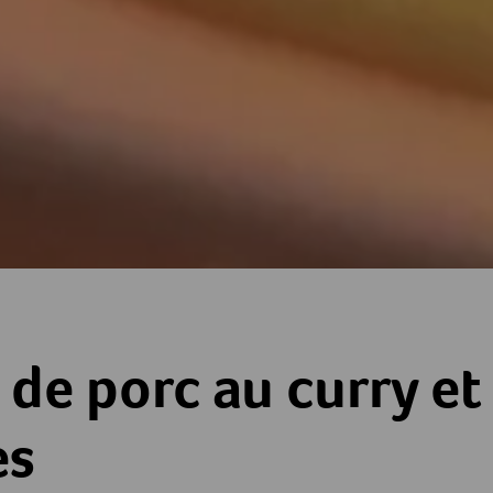
u curry et aux pommes
de porc au curry et
s