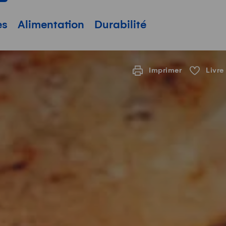
pale
es
Alimentation
Durabilité
Imprimer
Livre