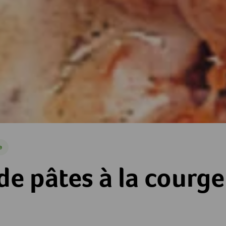
e
 la courge
de pâtes à la courge
es
toiles