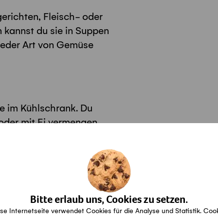
richten, Fleisch- oder
 kannst du sie in Suppen
 jeder Art von Gemüse
e im Kühlschrank. Du
oder mit Ei vermengen
steverwertung.
Bitte erlaub uns, Cookies zu setzen.
se Internetseite verwendet Cookies für die Analyse und Statistik. Coo