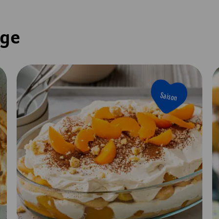
nge
Saison