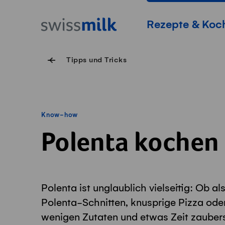
Navigieren auf Swissmilk.ch
Schnellzugriff-Links
Startseite
Hauptnavigation
Rezepte & Koc
Tipps und Tricks
Know-how
Polenta kochen
Polenta ist unglaublich vielseitig: Ob al
Polenta-Schnitten, knusprige Pizza ode
wenigen Zutaten und etwas Zeit zaubers