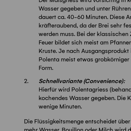
Der Maisgriess wird vorsichtig in
Wasser gegeben und unter Rühren
dauert ca. 40-60 Minuten. Diese Ar
kräfteraubend, da der Brei sehr fes
werden muss. Bei der klassischen
Feuer bildet sich meist am Pfanne
Kruste. Je nach Ausgangsprodukt is
Polenta meist etwas grobkörniger
Form.
Schnellvariante (Convenience):
Hierfür wird Polentagriess (behand
kochendes Wasser gegeben. Die Ko
wenige Minuten.
Die Flüssigkeitsmenge entscheidet über 
mehr Wasser, Bouillon oder Milch wird d