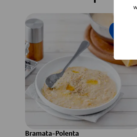
W
Saison
Bramata-Polenta