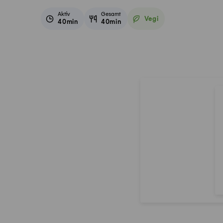
Aktiv
Gesamt
Vegi
40min
40min
Vegetarisch