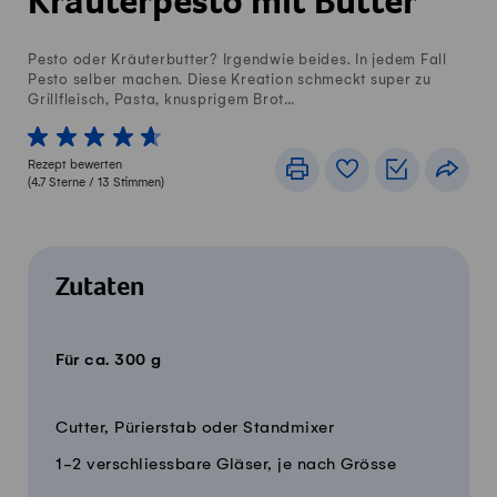
Kräuterpesto mit Butter
Pesto oder Kräuterbutter? Irgendwie beides. In jedem Fall
Pesto selber machen. Diese Kreation schmeckt super zu
Grillfleisch, Pasta, knusprigem Brot…
1 von 5 Sterne
2 von 5 Sterne
3 von 5 Sterne
4 von 5 Sterne
5 von 5 Sterne
Rezept bewerten
Drucken
Rezeptbuch
Einkaufslis
Teile
(
4.7
Sterne /
13
Stimmen)
Zutaten
Für ca. 300 g
Menge
Zutaten
Cutter, Pürierstab oder Standmixer
1-2 verschliessbare Gläser, je nach Grösse