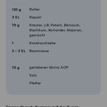
Butter
120
g
3
EL
Rapsöl
70
g
Kräuter, z.B. Peterli, Bärlauch,
Basilikum, Koriander, Majoran,
gemischt
1
Knoblauchzehe
2 - 3
EL
Baumnüsse
geriebener Sbrinz AOP
70
g
Salz
Pfeffer