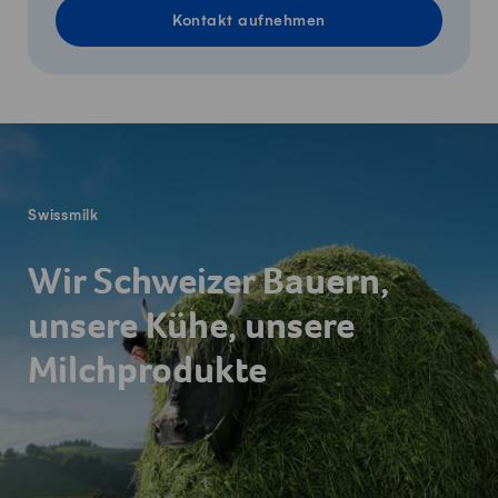
Kontakt aufnehmen
Fusszeile
Swissmilk
Wir Schweizer Bauern,
unsere Kühe, unsere
Milchprodukte