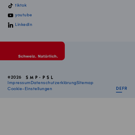
tiktok
youtube
LinkedIn
©2026
Impressum
Datenschutzerklärung
Sitemap
DEUT
FR
Cookie-Einstellungen
DE
FR