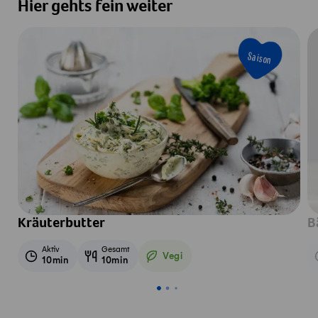
Hier gehts fein weiter
Saison
Kräuterbutter
B
Aktiv
Gesamt
Vegi
10min
10min
Vegetarisch