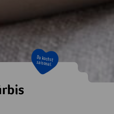
Bravo!
ürbis