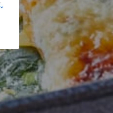
.
ng
.