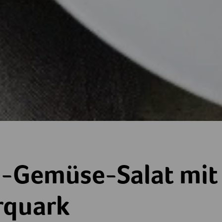
isch
lat mit Kräuterquark
-Gemüse-Salat mit
rquark