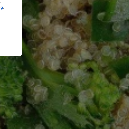
.
ng
.