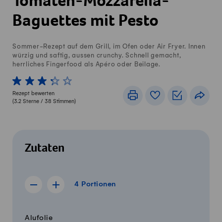
Tomaten-Mozzarella-
Baguettes mit Pesto
Sommer-Rezept auf dem Grill, im Ofen oder Air Fryer. Innen
würzig und saftig, aussen crunchy. Schnell gemacht,
herrliches Fingerfood als Apéro oder Beilage.
1 von 5 Sterne
2 von 5 Sterne
3 von 5 Sterne
4 von 5 Sterne
5 von 5 Sterne
Rezept bewerten
Drucken
Rezeptbuch
Einkaufslis
Teile
(
3.2
Sterne /
38
Stimmen)
Zutaten
4 Portionen
4
Portionen
Rezept für 3 Portionen anzeigen
Rezept für 5 Portionen anzeigen
Menge
Zutaten
Alufolie