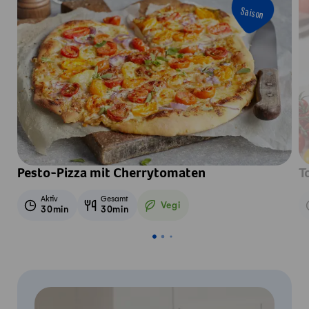
Saison
Pesto-Pizza mit Cherrytomaten
T
Aktiv
Gesamt
Vegi
30min
30min
Vegetarisch