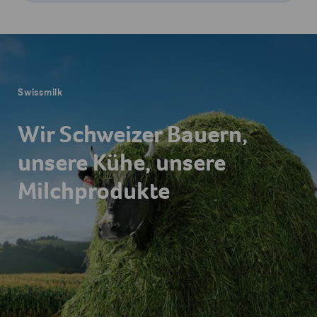
Fusszeile
Swissmilk
Wir Schweizer Bauern,
unsere Kühe, unsere
Milchprodukte