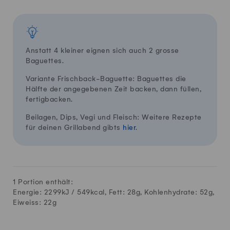
Anstatt 4 kleiner eignen sich auch 2 grosse
Baguettes.
Variante Frischback-Baguette: Baguettes die
Hälfte der angegebenen Zeit backen, dann füllen,
fertigbacken.
Beilagen, Dips, Vegi und Fleisch: Weitere Rezepte
für deinen Grillabend gibts
hier
.
1 Portion enthält:
Energie: 2299kJ /
549
kcal, Fett:
28
g, Kohlenhydrate:
52
g,
Eiweiss:
22
g