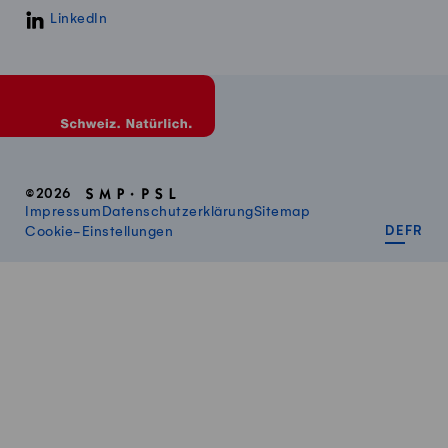
LinkedIn
©2026
Impressum
Datenschutzerklärung
Sitemap
DEUT
FR
Cookie-Einstellungen
DE
FR