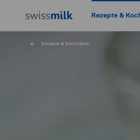
Navigieren auf Swissmilk.ch
Schnellzugriff-Links
Startseite
Hauptnavigation
Rezepte & Koc
Rezepte & Kochideen