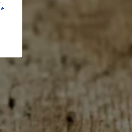
.
ng
.