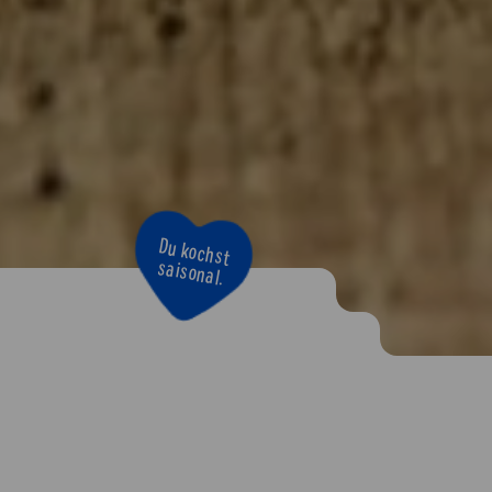
Du kochst
saisonal.