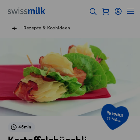
Navigieren auf Swissmilk.ch
Schnellzugriff-Links
Warenkorb als Fl
Login
Seiten
Startseite
Suche öffnen
Servicenavigation
Rezepte & Kochideen
Du kochst
saisonal.
45min
Kartoffelchüechli