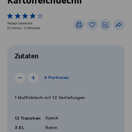
Kartoffelchüechli
1 von 5 Sterne
2 von 5 Sterne
3 von 5 Sterne
4 von 5 Sterne
5 von 5 Sterne
Rezept bewerten
Drucken
Rezeptbuch
Einkaufslis
Teile
(
4
Sterne /
2
Stimmen)
Zutaten
4 Portionen
4
Portionen
Rezept für 3 Portionen anzeigen
Rezept für 5 Portionen anzeigen
Menge
Zutaten
1 Muffinblech mit 12 Vertiefungen
Speck
12
Tranchen
3
EL
Rahm