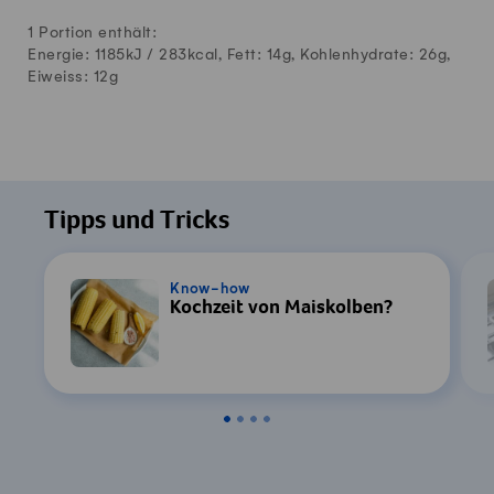
1 Portion enthält:
Energie: 1185kJ /
283
kcal, Fett:
14
g, Kohlenhydrate:
26
g,
Eiweiss:
12
g
Tipps und Tricks
Know-how
Kochzeit von Maiskolben?