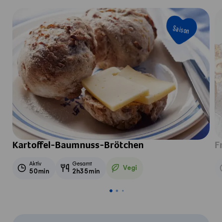
Saison
Kartoffel-Baumnuss-Brötchen
F
Aktiv
Gesamt
Vegi
50min
2h35min
Vegetarisch