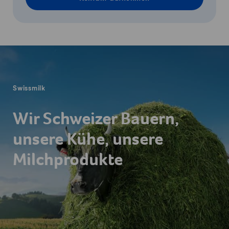
Fusszeile
Swissmilk
Wir Schweizer Bauern,
unsere Kühe, unsere
Milchprodukte