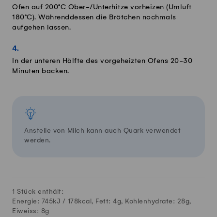
Ofen auf 200°C Ober-/Unterhitze vorheizen (Umluft
180°C). Währenddessen die Brötchen nochmals
aufgehen lassen.
In der unteren Hälfte des vorgeheizten Ofens 20-30
Minuten backen.
Anstelle von Milch kann auch Quark verwendet
werden.
1 Stück enthält:
Energie: 745kJ /
178
kcal, Fett:
4
g, Kohlenhydrate:
28
g,
Eiweiss:
8
g