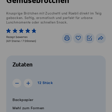
Gemüsebrötchen
Knusprige Brötchen mit Zucchetti und Rüebli direkt im Teig
gebacken. Saftig, aromatisch und perfekt für urbane
Lunchmomente oder schnellen Snack.
1 von 5 Sterne
2 von 5 Sterne
3 von 5 Sterne
4 von 5 Sterne
5 von 5 Sterne
Rezept bewerten
Drucken
Rezeptbuch
Einkaufslis
Teile
(
4.9
Sterne /
7
Stimmen)
Zutaten
12 Stück
12
Stück
Rezept für 11 Stück anzeigen
Rezept für 13 Stück anzeigen
Menge
Zutaten
Backpapier
Mehl zum Formen