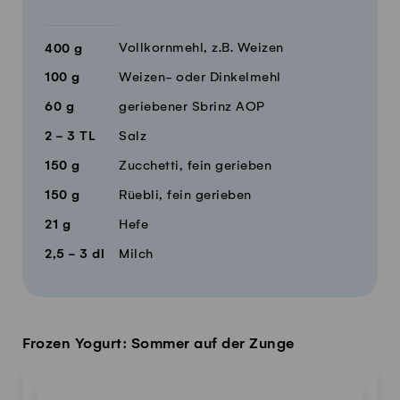
Vollkornmehl, z.B. Weizen
400
g
100
g
Weizen- oder Dinkelmehl
60
g
geriebener Sbrinz AOP
2 - 3
TL
Salz
150
g
Zucchetti, fein gerieben
150
g
Rüebli, fein gerieben
21
g
Hefe
2,5 - 3
dl
Milch
Frozen Yogurt: Sommer auf der Zunge