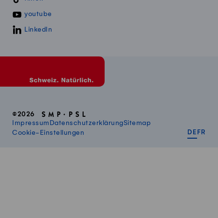
youtube
LinkedIn
©2026
Impressum
Datenschutzerklärung
Sitemap
DEUT
FR
Cookie-Einstellungen
DE
FR