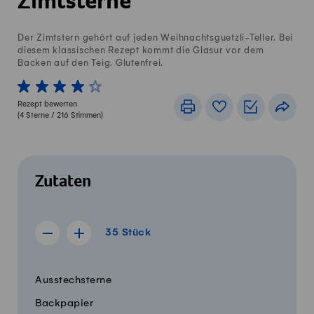
Zimtsterne
Der Zimtstern gehört auf jeden Weihnachtsguetzli-Teller. Bei
diesem klassischen Rezept kommt die Glasur vor dem
Backen auf den Teig. Glutenfrei.
1 von 5 Sterne
2 von 5 Sterne
3 von 5 Sterne
4 von 5 Sterne
5 von 5 Sterne
Rezept bewerten
Drucken
Rezeptbuch
Einkaufslis
Teile
(
4
Sterne /
216
Stimmen)
Zutaten
35 Stück
35
Stück
Rezept für 34 Stück anzeigen
Rezept für 36 Stück anzeigen
Menge
Zutaten
Ausstechsterne
Backpapier