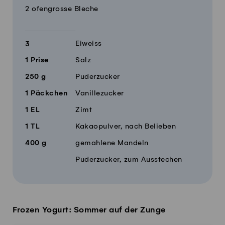
2 ofengrosse Bleche
Eiweiss
3
1
Prise
Salz
250
g
Puderzucker
1
Päckchen
Vanillezucker
1
EL
Zimt
1
TL
Kakaopulver, nach Belieben
400
g
gemahlene Mandeln
Puderzucker, zum Ausstechen
Frozen Yogurt: Sommer auf der Zunge