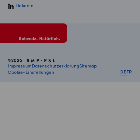
LinkedIn
©2026
Impressum
Datenschutzerklärung
Sitemap
DEUT
FR
Cookie-Einstellungen
DE
FR