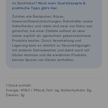
Im Backfieber?
Noch mehr Guetzlirezepte &
praktische Tipps gibts hier.
Zutaten wie Backpulver, Nüsse,
Gewürze/Gewürzmischungen, Rahmhalter sowie
Haferflocken und -kleie sind zwar von Natur aus
glutenfrei, bei einer Zöliakie solltest du aber
immer explizit als «glutenfrei» gekennzeichnete
Produkte kaufen. Durch Verarbeitung und
Lagerung kann es nämlich zu Verunreinigungen
mit anderen Getreidearten und damit auch mit
Gluten kommen und die erwähnten Produkte
können Spuren von Gluten enthalten.
1 Stück enthält:
Energie: 415kJ /
99
kcal, Fett:
6
g, Kohlenhydrate:
8
g,
Eiweiss:
3
g