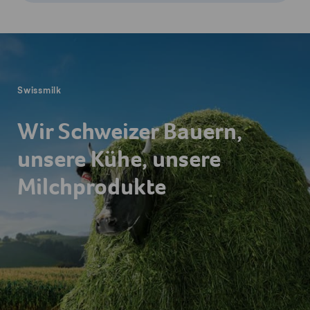
Fusszeile
Swissmilk
Wir Schweizer Bauern,
unsere Kühe, unsere
Milchprodukte