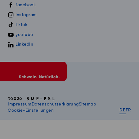
Swissmillk auf Social Media
facebook
instagram
tiktok
youtube
LinkedIn
©2026
Impressum
Datenschutzerklärung
Sitemap
DEUT
FR
Cookie-Einstellungen
DE
FR