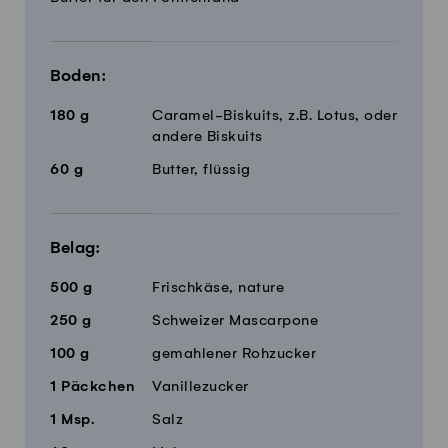
Boden:
180
g
Caramel-Biskuits, z.B. Lotus, oder
andere Biskuits
60
g
Butter, flüssig
Belag:
500
g
Frischkäse, nature
250
g
Schweizer Mascarpone
100
g
gemahlener Rohzucker
1
Päckchen
Vanillezucker
1
Msp.
Salz