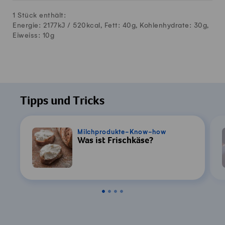
1 Stück enthält:
Energie: 2177kJ /
520
kcal, Fett:
40
g, Kohlenhydrate:
30
g,
Eiweiss:
10
g
Tipps und Tricks
Milchprodukte-Know-how
Was ist Frischkäse?