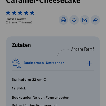
Caramel-Cheesecake
1 von 5 Sterne
2 von 5 Sterne
3 von 5 Sterne
4 von 5 Sterne
5 von 5 Sterne
Rezept bewerten
Drucken
Rezeptbuch
Einkaufslis
Teile
(
5
Sterne /
7
Stimmen)
Zutaten
Andere Form?
Backformen-Umrechner
Springform 22 cm Ø
12 Stück
Menge
Zutaten
Backpapier für den Formenboden
Butter für den Formenrand