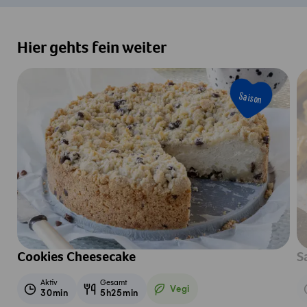
Hier gehts fein weiter
Saison
Cookies Cheesecake
S
Aktiv
Gesamt
Vegi
30min
5h25min
Vegetarisch