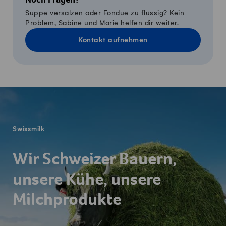
Noch Fragen?
Suppe versalzen oder Fondue zu flüssig? Kein
Problem, Sabine und Marie helfen dir weiter.
Kontakt aufnehmen
Fusszeile
Swissmilk
Wir Schweizer Bauern,
unsere Kühe, unsere
Milchprodukte