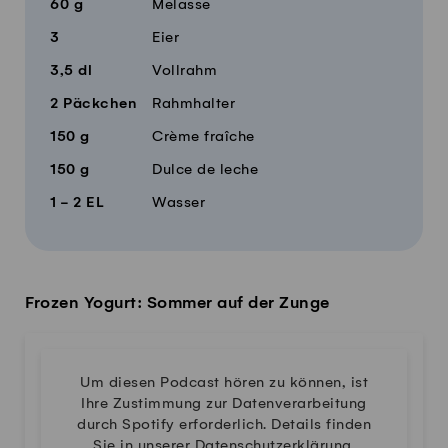
60
g
Melasse
3
Eier
3,5
dl
Vollrahm
2
Päckchen
Rahmhalter
150
g
Crème fraîche
150
g
Dulce de leche
1 - 2
EL
Wasser
Frozen Yogurt: Sommer auf der Zunge
Um diesen Podcast hören zu können, ist
Ihre Zustimmung zur Datenverarbeitung
durch Spotify erforderlich. Details finden
Sie in unserer
Datenschutzerklärung
.