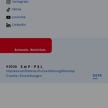
instagram
tiktok
youtube
LinkedIn
©2026
Impressum
Datenschutzerklärung
Sitemap
DEUT
FR
Cookie-Einstellungen
DE
FR