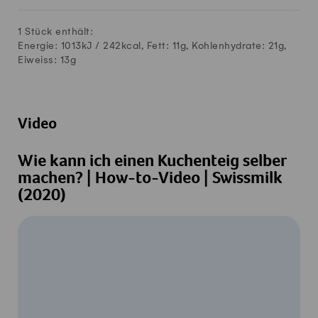
1 Stück enthält:
Energie: 1013kJ /
242
kcal, Fett:
11
g, Kohlenhydrate:
21
g,
Eiweiss:
13
g
Video
Wie kann ich einen Kuchenteig selber
machen? | How-to-Video | Swissmilk
(2020)