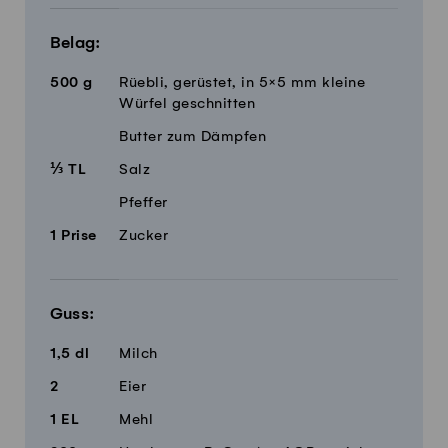
Belag:
500
g
Rüebli, gerüstet, in 5×5 mm kleine
Würfel geschnitten
Butter zum Dämpfen
⅓
TL
Salz
Pfeffer
1
Prise
Zucker
Guss:
1,5
dl
Milch
2
Eier
1
EL
Mehl