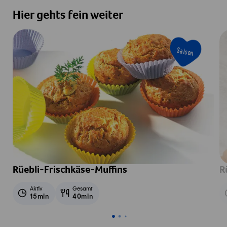
Hier gehts fein weiter
Saison
Rüebli-Frischkäse-Muffins
R
Aktiv
Gesamt
15min
40min