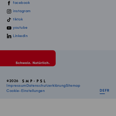
Swissmillk auf Social Media
facebook
instagram
tiktok
youtube
LinkedIn
©2026
Impressum
Datenschutzerklärung
Sitemap
DEUT
FR
Cookie-Einstellungen
DE
FR