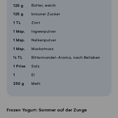
Butter, weich
125
g
125
g
brauner Zucker
1
TL
Zimt
1
Msp.
Ingwerpulver
1
Msp.
Nelkenpulver
1
Msp.
Muskatnuss
½
TL
Bittermandel-Aroma, nach Belieben
1
Prise
Salz
1
Ei
250
g
Mehl
Frozen Yogurt: Sommer auf der Zunge