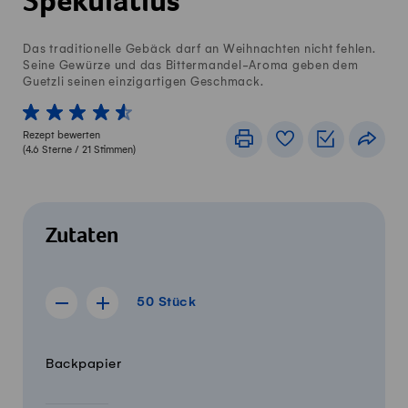
Spekulatius
Das traditionelle Gebäck darf an Weihnachten nicht fehlen.
Seine Gewürze und das Bittermandel-Aroma geben dem
Guetzli seinen einzigartigen Geschmack.
1 von 5 Sterne
2 von 5 Sterne
3 von 5 Sterne
4 von 5 Sterne
5 von 5 Sterne
Rezept bewerten
Drucken
Rezeptbuch
Einkaufslis
Teile
(
4.6
Sterne /
21
Stimmen)
Zutaten
50 Stück
50
Stück
Rezept für 49 Stück anzeigen
Rezept für 51 Stück anzeigen
Menge
Zutaten
Backpapier