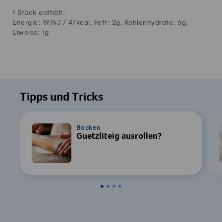
1 Stück enthält:
Energie: 197kJ /
47
kcal, Fett:
2
g, Kohlenhydrate:
6
g,
Eiweiss:
1
g
Tipps und Tricks
Backen
Guetzliteig ausrollen?