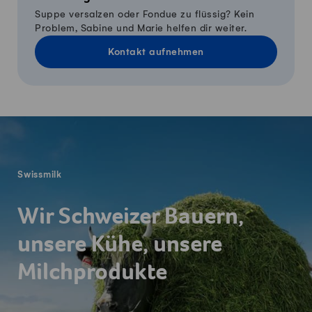
Suppe versalzen oder Fondue zu flüssig? Kein
Problem, Sabine und Marie helfen dir weiter.
Kontakt aufnehmen
Fusszeile
Swissmilk
Wir Schweizer Bauern,
unsere Kühe, unsere
Milchprodukte