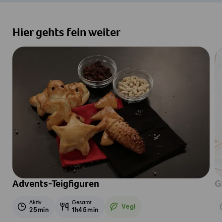
Hier gehts fein weiter
Advents-Teigfiguren
G
Aktiv
Gesamt
Vegi
25min
1h45min
Vegetarisch