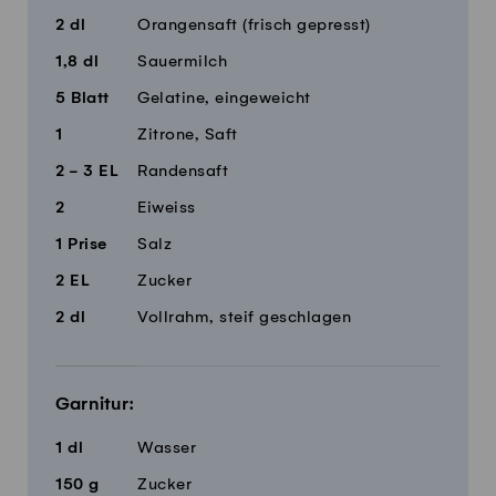
2
dl
Orangensaft (frisch gepresst)
1,8
dl
Sauermilch
5
Blatt
Gelatine, eingeweicht
1
Zitrone, Saft
2 - 3
EL
Randensaft
2
Eiweiss
1
Prise
Salz
2
EL
Zucker
2
dl
Vollrahm, steif geschlagen
Garnitur:
1
dl
Wasser
150
g
Zucker