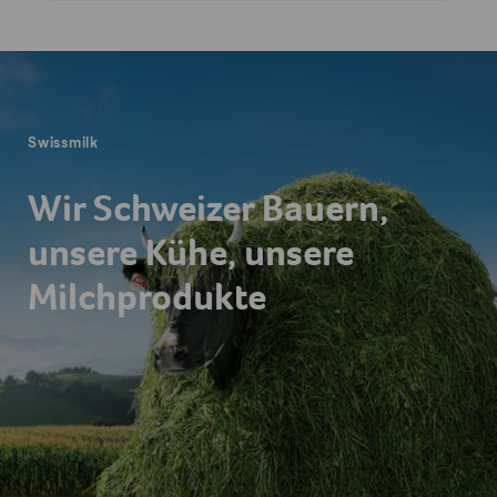
Fusszeile
Swissmilk
Wir Schweizer Bauern,
unsere Kühe, unsere
Milchprodukte