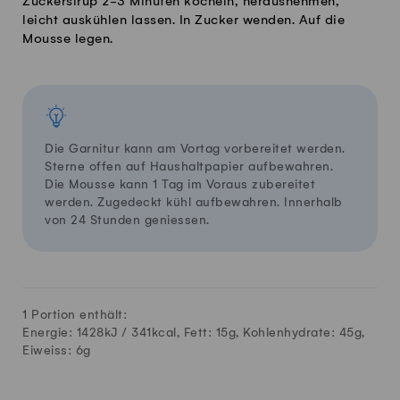
Zuckersirup 2-3 Minuten köcheln, herausnehmen,
leicht auskühlen lassen. In Zucker wenden. Auf die
Mousse legen.
Die Garnitur kann am Vortag vorbereitet werden.
Sterne offen auf Haushaltpapier aufbewahren.
Die Mousse kann 1 Tag im Voraus zubereitet
werden. Zugedeckt kühl aufbewahren. Innerhalb
von 24 Stunden geniessen.
1 Portion enthält:
Energie: 1428kJ /
341
kcal, Fett:
15
g, Kohlenhydrate:
45
g,
Eiweiss:
6
g