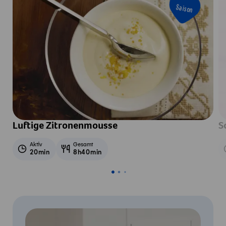
Saison
Luftige Zitronenmousse
S
Aktiv
Gesamt
20min
8h40min