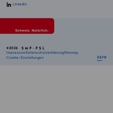
LinkedIn
©2026
Impressum
Datenschutzerklärung
Sitemap
DEUT
FR
Cookie-Einstellungen
DE
FR