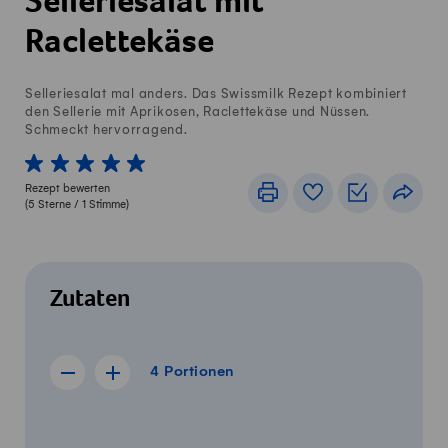
Selleriesalat mit
Raclettekäse
Selleriesalat mal anders. Das Swissmilk Rezept kombiniert
den Sellerie mit Aprikosen, Raclettekäse und Nüssen.
Schmeckt hervorragend.
1 von 5 Sterne
2 von 5 Sterne
3 von 5 Sterne
4 von 5 Sterne
5 von 5 Sterne
Rezept bewerten
Drucken
Rezeptbuch
Einkaufslis
Teile
(
5
Sterne /
1
Stimme)
Zutaten
4 Portionen
4
Portionen
Rezept für 3 Portionen anzeigen
Rezept für 5 Portionen anzeigen
Menge
Zutaten