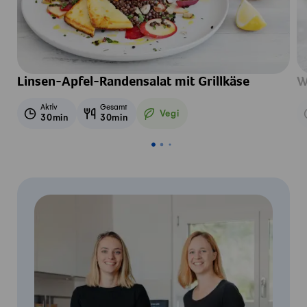
Linsen-Apfel-Randensalat mit Grillkäse
W
Aktiv
Gesamt
Vegi
30min
30min
Vegetarisch