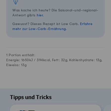
Was koche ich heute? Die Saisonal-und-regional-
Antwort gibts
hier
.
Gewusst? Dieses Rezept ist Low Carb.
Erfahre
mehr zur Low-Carb-Ernährung.
1 Portion enthält:
Energie: 1650kJ /
394
kcal, Fett:
32
g, Kohlenhydrate:
13
g,
Eiweiss:
13
g
Tipps und Tricks