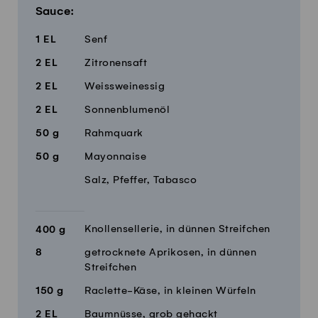
Sauce:
1
EL
Senf
2
EL
Zitronensaft
2
EL
Weissweinessig
2
EL
Sonnenblumenöl
50
g
Rahmquark
50
g
Mayonnaise
Salz, Pfeffer, Tabasco
Knollensellerie, in dünnen Streifchen
400
g
8
getrocknete Aprikosen, in dünnen
Streifchen
150
g
Raclette-Käse, in kleinen Würfeln
2
EL
Baumnüsse, grob gehackt