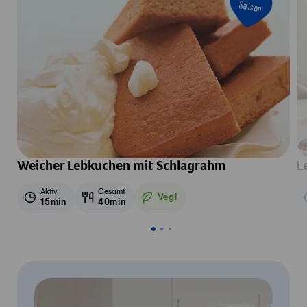
Saison
Weicher Lebkuchen mit Schlagrahm
L
Aktiv
Gesamt
Vegi
15min
40min
Vegetarisch