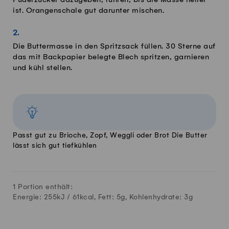
Puderzucker dazugeben, rühren, bis die Masse heller
ist. Orangenschale gut darunter mischen.
Die Buttermasse in den Spritzsack füllen. 30 Sterne auf
das mit Backpapier belegte Blech spritzen, garnieren
und kühl stellen.
Passt gut zu Brioche, Zopf, Weggli oder Brot Die Butter
lässt sich gut tiefkühlen
1 Portion enthält:
Energie: 255kJ /
61
kcal, Fett:
5
g, Kohlenhydrate:
3
g