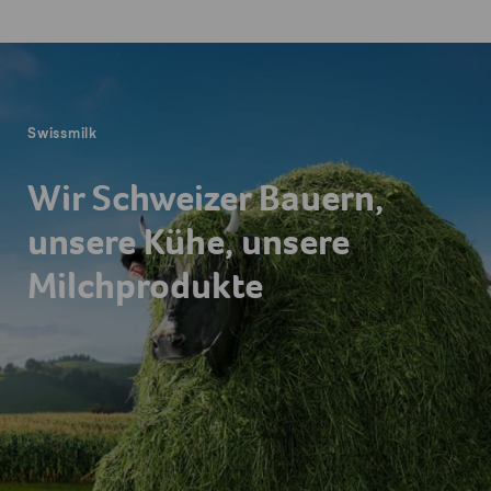
Fusszeile
Swissmilk
Wir Schweizer Bauern,
unsere Kühe, unsere
Milchprodukte