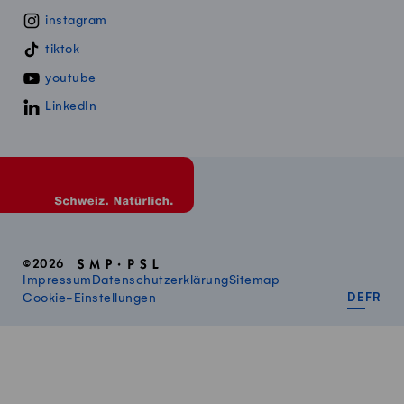
instagram
tiktok
youtube
LinkedIn
©2026
Impressum
Datenschutzerklärung
Sitemap
DEUT
FR
Cookie-Einstellungen
DE
FR