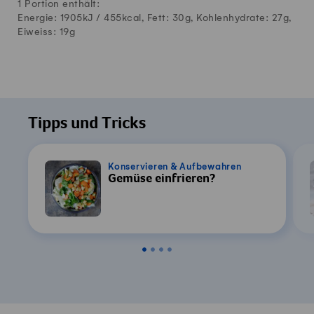
1 Portion enthält:
Energie: 1905kJ /
455
kcal, Fett:
30
g, Kohlenhydrate:
27
g,
Eiweiss:
19
g
Tipps und Tricks
Konservieren & Aufbewahren
Gemüse einfrieren?