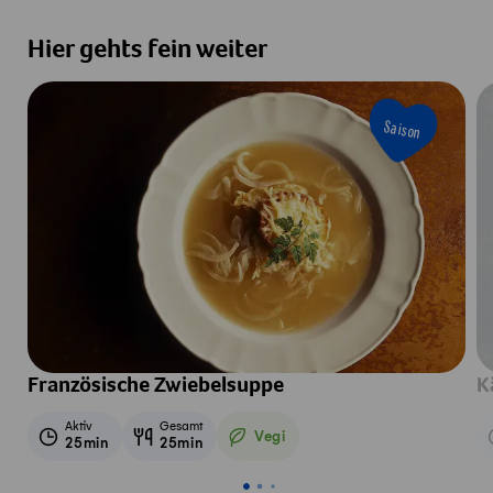
Hier gehts fein weiter
Saison
Französische Zwiebelsuppe
K
Aktiv
Gesamt
Vegi
25min
25min
Vegetarisch