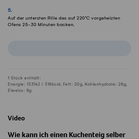
Auf der untersten Rille des auf 220°C vorgeheizten
Ofens 25-30 Minuten backen.
1 Stück enthält:
Energie: 1331kJ /
318
kcal, Fett:
20
g, Kohlenhydrate:
28
g,
Eiweiss:
8
g
Video
Wie kann ich einen Kuchenteig selber