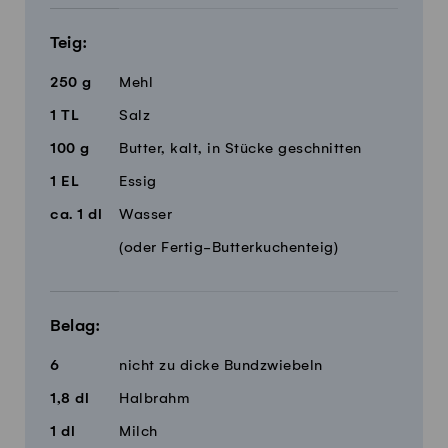
Teig:
250
g
Mehl
1
TL
Salz
100
g
Butter, kalt, in Stücke geschnitten
1
EL
Essig
ca.
1
dl
Wasser
(oder Fertig-Butterkuchenteig)
Belag:
6
nicht zu dicke Bundzwiebeln
1,8
dl
Halbrahm
1
dl
Milch