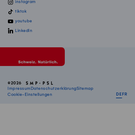
instagram
tiktok
youtube
LinkedIn
©2026
Impressum
Datenschutzerklärung
Sitemap
DEUT
FR
Cookie-Einstellungen
DE
FR