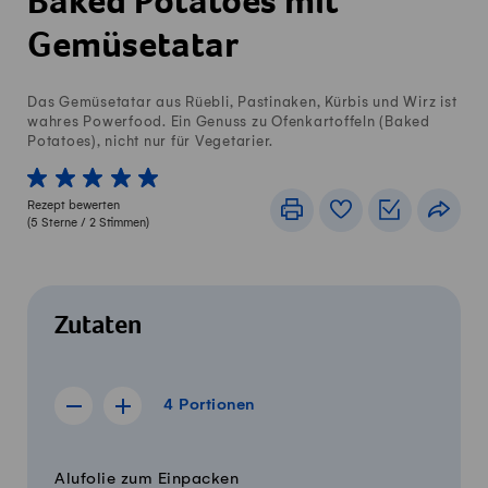
Baked Potatoes mit
Gemüsetatar
Das Gemüsetatar aus Rüebli, Pastinaken, Kürbis und Wirz ist
wahres Powerfood. Ein Genuss zu Ofenkartoffeln (Baked
Potatoes), nicht nur für Vegetarier.
1 von 5 Sterne
2 von 5 Sterne
3 von 5 Sterne
4 von 5 Sterne
5 von 5 Sterne
Rezept bewerten
Drucken
Rezeptbuch
Einkaufslis
Teile
(
5
Sterne /
2
Stimmen)
Zutaten
4 Portionen
4
Portionen
Rezept für 3 Portionen anzeigen
Rezept für 5 Portionen anzeigen
Menge
Zutaten
Alufolie zum Einpacken