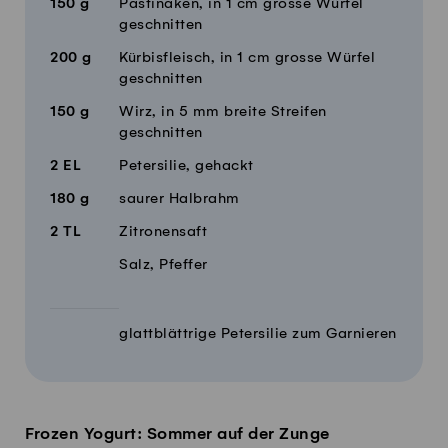
150
g
Pastinaken, in 1 cm grosse Würfel
geschnitten
200
g
Kürbisfleisch, in 1 cm grosse Würfel
geschnitten
150
g
Wirz, in 5 mm breite Streifen
geschnitten
2
EL
Petersilie, gehackt
180
g
saurer Halbrahm
2
TL
Zitronensaft
Salz, Pfeffer
glattblättrige Petersilie zum Garnieren
Frozen Yogurt: Sommer auf der Zunge