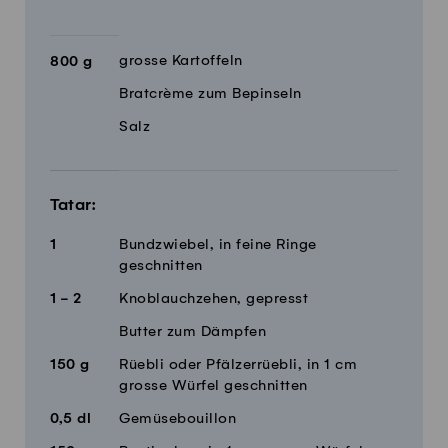
grosse Kartoffeln
800
g
Bratcrème zum Bepinseln
Salz
Tatar:
1
Bundzwiebel, in feine Ringe
geschnitten
1 - 2
Knoblauchzehen, gepresst
Butter zum Dämpfen
150
g
Rüebli oder Pfälzerrüebli, in 1 cm
grosse Würfel geschnitten
0,5
dl
Gemüsebouillon