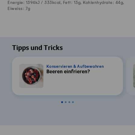
Energie: 1394kJ /
333
kcal, Fett:
13
g, Kohlenhydrate:
44
g,
Eiweiss:
7
g
Tipps und Tricks
Konservieren & Aufbewahren
Beeren einfrieren?