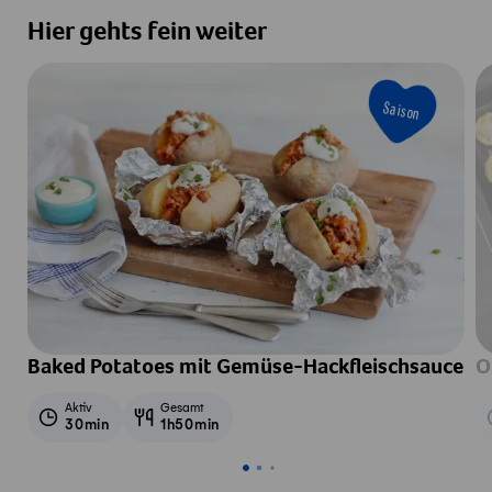
Hier gehts fein weiter
Saison
Baked Potatoes mit Gemüse-Hackfleischsauce
O
Aktiv
Gesamt
30min
1h50min