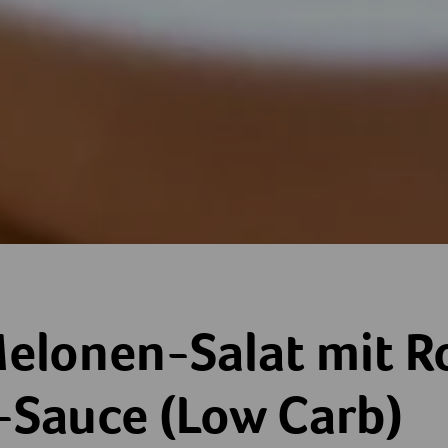
isch
at mit Rosa-Pfeffer-Sauce (Low Carb)
elonen-Salat mit R
-Sauce (Low Carb)