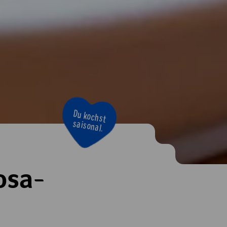
Du kochst
saisonal.
osa-