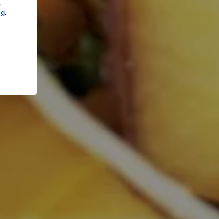
.
ng
.