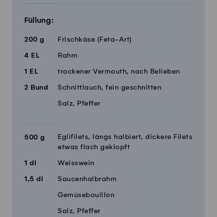
Füllung:
200
g
Frischkäse (Feta-Art)
4
EL
Rahm
1
EL
trockener Vermouth, nach Belieben
2
Bund
Schnittlauch, fein geschnitten
Salz, Pfeffer
Eglifilets, längs halbiert, dickere Filets
500
g
etwas flach geklopft
1
dl
Weisswein
1,5
dl
Saucenhalbrahm
Gemüsebouillon
Salz, Pfeffer