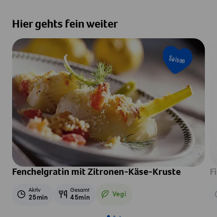
Hier gehts fein weiter
Saison
Fenchelgratin mit Zitronen-Käse-Kruste
F
Aktiv
Gesamt
Vegi
25min
45min
Vegetarisch