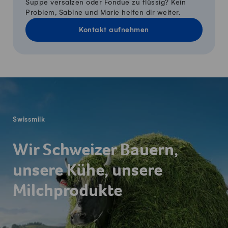
Suppe versalzen oder Fondue zu flüssig? Kein
Problem, Sabine und Marie helfen dir weiter.
Kontakt aufnehmen
Fusszeile
Swissmilk
Wir Schweizer Bauern,
unsere Kühe, unsere
Milchprodukte