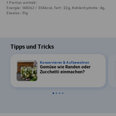
1 Portion enthält:
Energie: 1482kJ /
354
kcal, Fett:
22
g, Kohlenhydrate:
4
g,
Eiweiss:
31
g
Tipps und Tricks
Konservieren & Aufbewahren
Gemüse wie Randen oder
Zucchetti einmachen?