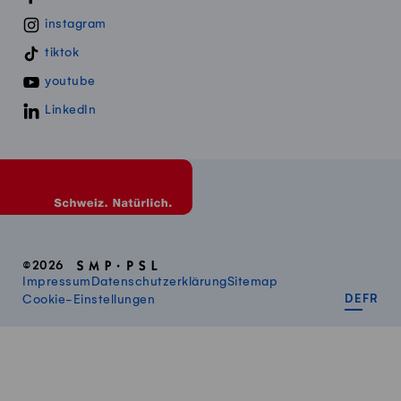
instagram
tiktok
youtube
LinkedIn
©2026
Impressum
Datenschutzerklärung
Sitemap
DEUT
FR
Cookie-Einstellungen
DE
FR