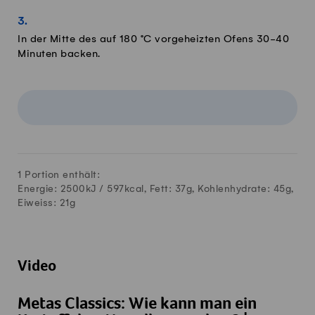
In der Mitte des auf 180 °C vorgeheizten Ofens 30-40
Minuten backen.
1 Portion enthält:
Energie: 2500kJ /
597
kcal, Fett:
37
g, Kohlenhydrate:
45
g,
Eiweiss:
21
g
Video
Metas Classics: Wie kann man ein