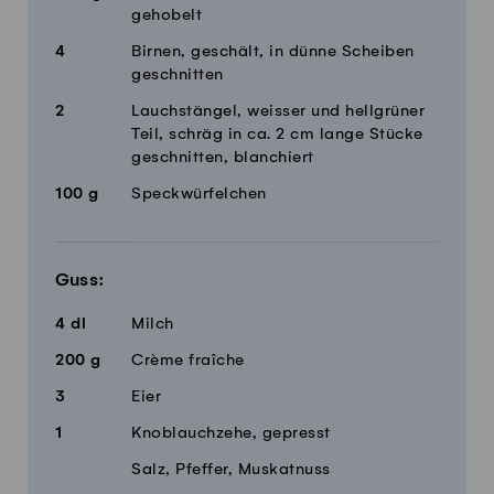
gehobelt
4
Birnen, geschält, in dünne Scheiben
geschnitten
2
Lauchstängel, weisser und hellgrüner
Teil, schräg in ca. 2 cm lange Stücke
geschnitten, blanchiert
100
g
Speckwürfelchen
Guss:
4
dl
Milch
200
g
Crème fraîche
3
Eier
1
Knoblauchzehe, gepresst
Salz, Pfeffer, Muskatnuss