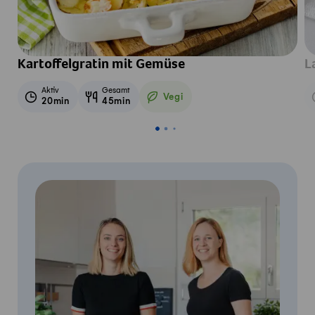
Kartoffelgratin mit Gemüse
L
Aktiv
Gesamt
Vegi
20min
45min
Vegetarisch