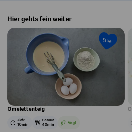
Hier gehts fein weiter
Saison
Omelettenteig
O
Aktiv
Gesamt
Vegi
10min
40min
Vegetarisch