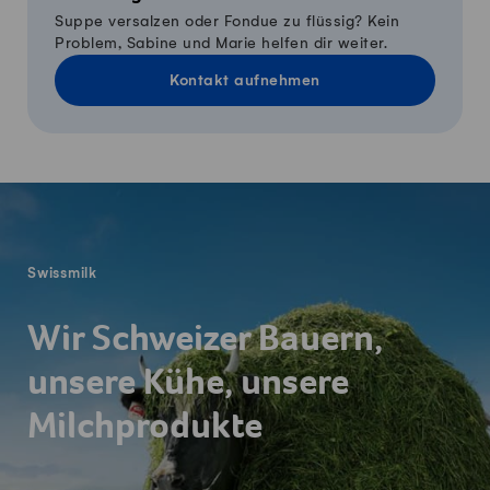
Suppe versalzen oder Fondue zu flüssig? Kein
Problem, Sabine und Marie helfen dir weiter.
Kontakt aufnehmen
Fusszeile
Swissmilk
Wir Schweizer Bauern,
unsere Kühe, unsere
Milchprodukte