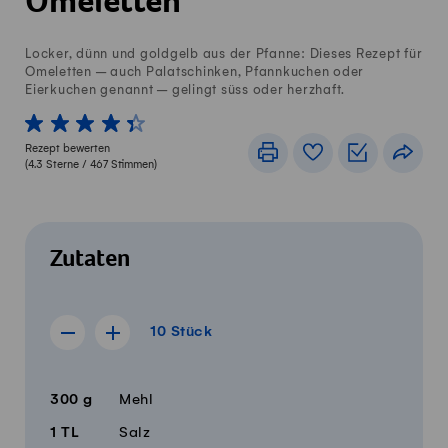
Omeletten
Locker, dünn und goldgelb aus der Pfanne: Dieses Rezept für
Omeletten – auch Palatschinken, Pfannkuchen oder
Eierkuchen genannt – gelingt süss oder herzhaft.
1 von 5 Sterne
2 von 5 Sterne
3 von 5 Sterne
4 von 5 Sterne
5 von 5 Sterne
Rezept bewerten
Drucken
Rezeptbuch
Einkaufslis
Teile
(
4.3
Sterne /
467
Stimmen)
Zutaten
10 Stück
10
Stück
Rezept für 9 Stück anzeigen
Rezept für 11 Stück anzeigen
Menge
Zutaten
300
g
Mehl
1
TL
Salz