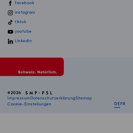
Swissmillk auf Social Media
facebook
instagram
tiktok
youtube
LinkedIn
©2026
Impressum
Datenschutzerklärung
Sitemap
DEUT
FR
Cookie-Einstellungen
DE
FR