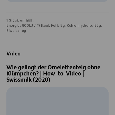
1 Stück enthält:
Energie: 800kJ /
191
kcal, Fett:
8
g, Kohlenhydrate:
23
g,
Eiweiss:
6
g
Video
Wie gelingt der Omelettenteig ohne
Klümpchen? | How-to-Video |
Swissmilk (2020)