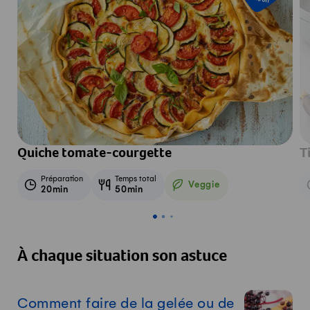
Quiche tomate-courgette
T
Préparation
Temps total
Veggie
20min
50min
Veggie
À chaque situation son astuce
Comment faire de la gelée ou de