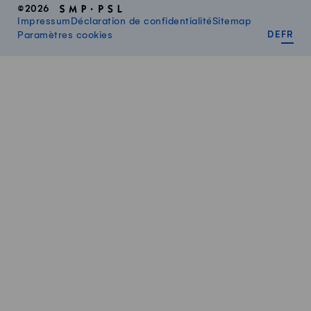
©2026
Impressum
Déclaration de confidentialité
Sitemap
DEUT
FR
Paramètres cookies
DE
FR