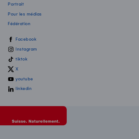
Portrait
Pour les médias
Fédération
Swissmilk sur les réseaux sociaux
Facebook
Instagram
tiktok
X
youtube
linkedin