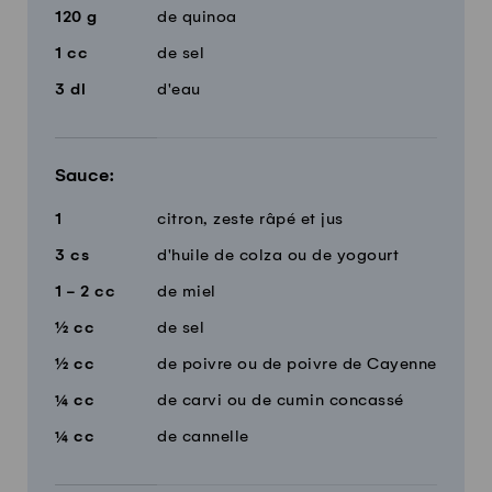
120
g
de quinoa
1
cc
de sel
3
dl
d'eau
Sauce:
1
citron, zeste râpé et jus
3
cs
d'huile de colza ou de yogourt
1 - 2
cc
de miel
½
cc
de sel
½
cc
de poivre ou de poivre de Cayenne
¼
cc
de carvi ou de cumin concassé
¼
cc
de cannelle