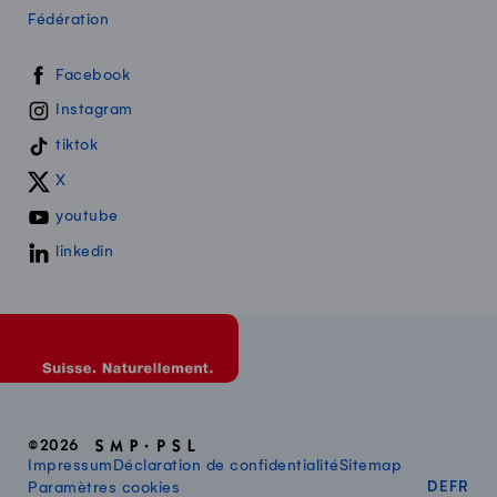
Fédération
Swissmilk sur les réseaux sociaux
Facebook
Instagram
tiktok
X
youtube
linkedin
©2026
Impressum
Déclaration de confidentialité
Sitemap
DEUT
FR
Paramètres cookies
DE
FR