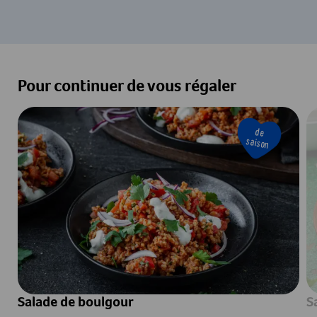
Pour continuer de vous régaler
de
saison
Salade de boulgour
S