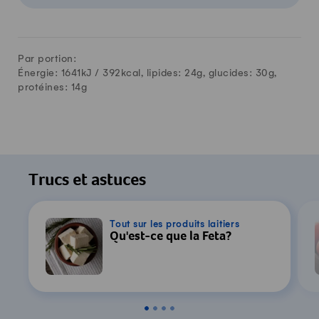
Par portion:
Énergie: 1641kJ /
392
kcal, lipides:
24
g, glucides:
30
g,
protéines:
14
g
Trucs et astuces
Tout sur les produits laitiers
Qu'est-ce que la Feta?