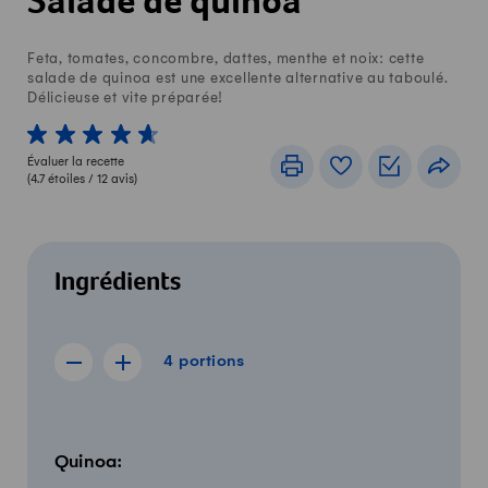
Salade de quinoa
Feta, tomates, concombre, dattes, menthe et noix: cette
salade de quinoa est une excellente alternative au taboulé.
Délicieuse et vite préparée!
1 von 5 étoiles
2 von 5 étoiles
3 von 5 étoiles
4 von 5 étoiles
5 von 5 étoiles
Évaluer la recette
Imprimer
Livre de recettes
Listes de c
Part
(
4.7
étoiles /
12
avis)
Ingrédients
4 portions
4
portions
Afficher la recette de 3 portions
Afficher la recette de 5 portions
Quantité
Ingrédients
Quinoa: