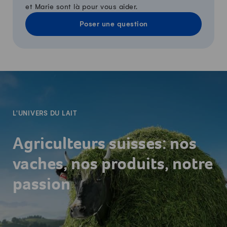
et Marie sont là pour vous aider.
Poser une question
-
L'UNIVERS DU LAIT
Agriculteurs suisses: nos
vaches, nos produits, notre
passion