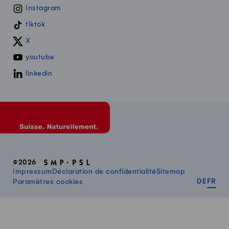
Instagram
tiktok
X
youtube
linkedin
©2026
Impressum
Déclaration de confidentialité
Sitemap
DEUT
FR
Paramètres cookies
DE
FR