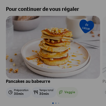
Pour continuer de vous régaler
de
saison
Pancakes au babeurre
P
Préparation
Temps total
Veggie
30min
30min
Veggie