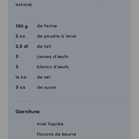
astuce)
de farine
150
g
2
cc
de poudre à lever
2,5
dl
de lait
3
jaunes d'œufs
3
blancs d'œufs
¼
cc
de sel
3
cs
de sucre
Garniture:
miel liquide
flocons de beurre