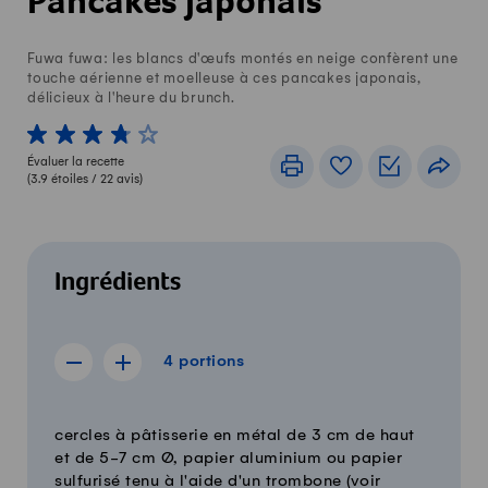
Pancakes japonais
Fuwa fuwa: les blancs d'œufs montés en neige confèrent une
touche aérienne et moelleuse à ces pancakes japonais,
délicieux à l'heure du brunch.
1 von 5 étoiles
2 von 5 étoiles
3 von 5 étoiles
4 von 5 étoiles
5 von 5 étoiles
Évaluer la recette
Imprimer
Livre de recettes
Listes de c
Part
(
3.9
étoiles /
22
avis)
Ingrédients
4 portions
4
portions
Afficher la recette de 3 portions
Afficher la recette de 5 portions
Quantité
Ingrédients
cercles à pâtisserie en métal de 3 cm de haut
et de 5-7 cm Ø, papier aluminium ou papier
sulfurisé tenu à l'aide d'un trombone (voir