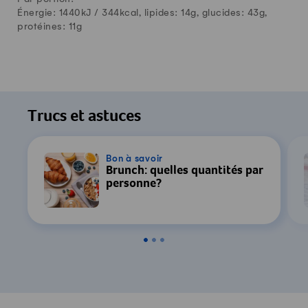
Énergie: 1440kJ /
344
kcal, lipides:
14
g, glucides:
43
g,
protéines:
11
g
Trucs et astuces
Bon à savoir
Brunch: quelles quantités par
personne?