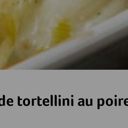
i au poireau
de tortellini au poi
es
toiles